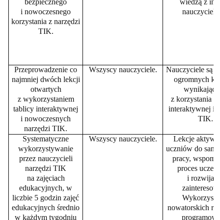
bezpiecznego
wiedzą z in
i nowoczesnego
nauczyciela
korzystania z narzędzi
TIK.
Przeprowadzenie co
Wszyscy nauczyciele.
Nauczyciele są 
najmniej dwóch lekcji
ogromnych kor
otwartych
wynikający
z wykorzystaniem
z korzystania z 
tablicy interaktywnej
interaktywnej i 
i nowoczesnych
TIK.
narzędzi TIK.
Systematyczne
Wszyscy nauczyciele.
Lekcje aktywi
wykorzystywanie
uczni
ów do samo
przez nauczycieli
pracy, wspoma
narzędzi TIK
proces uczeni
na zajęciach
i rozwijan
edukacyjnych, w
zainteresow
liczbie 5 godzin zajęć
Wykorzysta
edukacyjnych średnio
nowatorskich ro
w każdym tygodniu
programow