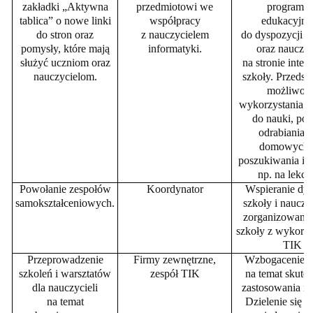
zakładki „Aktywna
przedmiotowi we
programó
tablica” o nowe linki
współpracy
edukacyjny
do stron oraz
z nauczycielem
do dyspozycji 
pomysły, kt
óre mają
informatyki.
oraz nauczyc
służyć uczniom oraz
na stronie inter
nauczycielom.
szkoły. Przedst
możliwośc
wykorzystania I
do nauki, po
odrabiania p
domowych 
poszukiwania in
np. na lekcj
Powołanie zespoł
ów
Koordynator
Wspieranie dyr
samokształceniowych.
szkoły i nauczy
zorganizowaniu
szkoły z wykorz
TIK
Przeprowadzenie
Firmy zewnętrzne,
Wzbogacenie 
szkoleń i warsztat
ów
zesp
ół TIK
na temat skute
dla nauczycieli
zastosowania na
na temat
Dzielenie się z