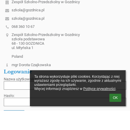
Zespół Szkolno-Przedszkolny w Gozdnicy
szkola@gozdnica.pl
szkola@gozdnica.pl
068 360 10 67
Zespół Szkolno-Przedszkolny w Gozdnicy
szkoła podstawowa
68 - 130 GOZDNICA
ul. Młyńska 1
Poland
mgr Dorota Czajkowska
Logowanie
Ta strona wykorzystuje pliki cookies. Korzystając z niej 
Nazwa użytkownika:
wyrażasz zgodę na ich używanie, zgodnie z aktualnymi 
ustawieniami przeglądarki.

Więcej informacji znajdziesz w 
Polityce prywatności
.
Hasło:
OK
Zapomniałem loginu lub hasła