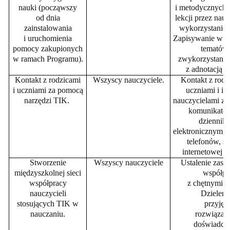
nauki (począwszy
i metodycznych 
od dnia
lekcji przez nauc
zainstalowania
wykorzystanie
i uruchomienia
Zapisywanie w d
pomocy zakupionych
tematów
w ramach Programu).
zwykorzystani
z adnotacją (
Kontakt z rodzicami
Wszyscy nauczyciele.
Kontakt z rodz
i uczniami za pomocą
uczniami i i
narzędzi TIK.
nauczycielami z
komunikator
dziennik
elektronicznym, 
telefonów, st
internetowej s
Stworzenie
Wszyscy nauczyciele
Ustalenie zasad
międzyszkolnej sieci
współpr
wsp
ółpracy
z chętnymi s
nauczycieli
Dzielenie
stosujących TIK w
przyjęt
nauczaniu.
rozwiązan
doświadcz