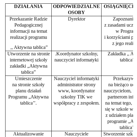
DZIAŁANIA
ODPOWIEDZIALNE
OSIĄGNIĘCI
OSOBY
Przekazanie Radzie
Dyrektor
Zapoznanie
Pedagogicznej
z zasadami ucze
informacji na temat
w Program
realizacji programu
i korzyściami p
z jego realiza
,, Aktywna tablica”
Utworzenie na stronie
.Koordynator szkolny,
Zakładka ,, A
internetowej szkoły
nauczyciel informatyki
tablica”.
zakładki „Aktywna
tablica”
Umieszczenie
Nauczyciel informatyki
Przekazywa
na stronie szkoły
administrator strony
na bieżąco uc
planu działań
www, koordynator
nauczycielom, r
Programu „Aktywna
szkolny TIK we
partnerom info
tablica’’.
współpracy z zespołem.
na temat tego, c
się w szkole w 
z udziałem plac
programie „A
tablica’’.
Aktualizowanie
Nauczyciele
Stworzenie szkol