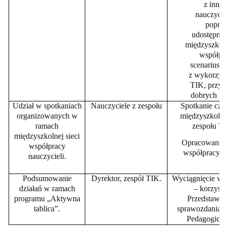
z inny
nauczyci
poprz
udostępni
międzyszkoln
wsp
ółp
scenariuszy
z wykorzys
TIK, przy
dobrych pr
Udział w spotkaniach
Nauczyciele z zespołu
Spotkanie czł
organizowanych w
międzyszkolne
ramach
zespołu T
międzyszkolnej sieci
Opracowanie 
wsp
ółpracy
współpracy/d
nauczycieli.
Podsumowanie
Dyrektor, zespół TIK.
Wyciągnięcie wn
działań w ramach
– korzyści
programu „Aktywna
Przedstawie
tablica”.
sprawozdania 
Pedagogiczn