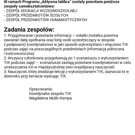
W ramach Programu „Aktywna tablica” zostały powołane poniższe
zespoły samokształceniowe:
- ZESPÓŁ EDUKACJI WCZESNOSZKOLNEJ
- ZESPÓŁ PRZEDMIOTÓW ŚCISŁYCH
- ZESPÓŁ PRZEDMIOTÓW HUMANISTYCZNYCH
Zadania zespołów:
1. Przygotowanie i przesłanie informacji – notatki (notatka powinna
zawierać datę spotkania oraz listę osób uczestniczący w zespole
z podpisami) koordynatorowi w jaki sposób wykorzystano i włączono TIK
podczas zajęć na poszczególnych przedmiotach (informacja półroczna
i końcoworoczna).
2. Wszyscy członkowie przygotowują po 1 scenariuszu z wykorzystaniem
TIK podczas zajęć – scenariusze zastają przesłane koordynatorowi w celu
umieszczenia ich w międzyszkolnej sieci współpracy nauczycieli.
3. Nauczyciel, który zrealizuje lekcję z wykorzystaniem TIK, zaznacza to w
dzienniku przy temacie wpisując TIK.
Opracowanie:
Koordynator zespołu TIK
Magdalena Mulik-Kempa