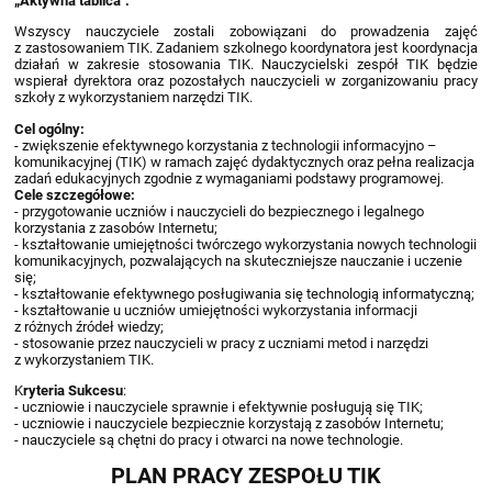
„Aktywna tablica".
Wszyscy nauczyciele zostali zobowiązani do prowadzenia zajęć
z zastosowaniem TIK. Zadaniem szkolnego koordynatora jest koordynacja
działań w zakresie stosowania TIK. Nauczycielski zespół TIK będzie
wspierał dyrektora oraz pozostałych nauczycieli w zorganizowaniu pracy
szkoły z wykorzystaniem narzędzi TIK.
Cel ogólny:
- zwiększenie efektywnego korzystania z technologii informacyjno –
komunikacyjnej (TIK) w ramach zajęć dydaktycznych oraz pełna realizacja
zadań edukacyjnych zgodnie z wymaganiami podstawy programowej.
Cele szczegółowe:
- przygotowanie uczniów i nauczycieli do bezpiecznego i legalnego
korzystania z zasobów Internetu;
- kształtowanie umiejętności twórczego wykorzystania nowych technologii
komunikacyjnych, pozwalających na skuteczniejsze nauczanie i uczenie
się;
- kształtowanie efektywnego posługiwania się technologią informatyczną;
- kształtowanie u uczniów umiejętności wykorzystania informacji
z różnych źródeł wiedzy;
- stosowanie przez nauczycieli w pracy z uczniami metod i narzędzi
z wykorzystaniem TIK.
K
ryteria Sukcesu
:
- uczniowie i nauczyciele sprawnie i efektywnie posługują się TIK;
- uczniowie i nauczyciele bezpiecznie korzystają z zasobów Internetu;
- nauczyciele są chętni do pracy i otwarci na nowe technologie.
PLAN PRACY ZESPOŁU TIK