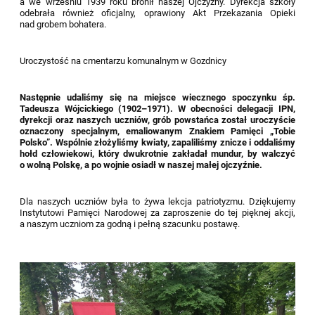
a we wrześniu 1939 roku bronił naszej Ojczyzny. Dyrekcja szkoły
odebrała również oficjalny, oprawiony Akt Przekazania Opieki
nad grobem bohatera.
Uroczystość na cmentarzu komunalnym w Gozdnicy
Następnie udaliśmy się na miejsce wiecznego spoczynku śp.
Tadeusza Wójcickiego (1902–1971). W obecności delegacji IPN,
dyrekcji oraz naszych uczniów, grób powstańca został uroczyście
oznaczony specjalnym, emaliowanym Znakiem Pamięci „Tobie
Polsko”. Wspólnie złożyliśmy kwiaty, zapaliliśmy znicze i oddaliśmy
hołd człowiekowi, który dwukrotnie zakładał mundur, by walczyć
o wolną Polskę, a po wojnie osiadł w naszej małej ojczyźnie.
Dla naszych uczniów była to żywa lekcja patriotyzmu. Dziękujemy
Instytutowi Pamięci Narodowej za zaproszenie do tej pięknej akcji,
a naszym uczniom za godną i pełną szacunku postawę.