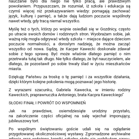
nauczanie było dla niego nie tylko pracą, ale prawdziwym
powołaniem. Przypuszczam, że rozumiał, iż szkoła i edukacja są
czymś więcej niż przekazywaniem wiedzy: pomagają zachować
język, kulturę i pamięć, a także dają ludziom poczucie wspólnoty
nawet wtedy, gdy tracą niemal wszystko.
Myślę też o tych, którzy po wojnie osiedlali się w Gozdnicy, często
po utracie swoich domów i rodzinnych stron. Wyobrażam sobie, jak
ważną rolę mogła odgrywać wtedy szkoła – miejsce dające dzieciom
poczucie normalności, a dorosłym nadzieję, że można zacząć
wszystko od nowa. Sądzę, że Kacper Kawecki doskonale zdawał
sobie z tego sprawę. Być może właśnie dlatego pamięć o nim
przetrwała tutaj tak długo. Nie tylko dlatego, że był nauczycielem, ale
dlatego, że pozostawił po sobie trwały ślad w życiu mieszkańców
miasta.
Dziękuję Państwu za troskę o tę pamięć i za wszystkie działania,
dzięki którym kolejne pokolenia mogą poznawać jego historię.
Z wyrazami szacunku, Gabriela Kawecka, w imieniu rodziny
Kaweckich, praprawnuczka Antoniego, brata Kacpra Kaweckiego”
SŁODKI FINAŁ I POWRÓT DO WSPOMNIEŃ
Jak na prawdziwe, osiemdziesiąte urodziny przystało,
na zakończenie części oficjalnej na salę wjechał imponujący,
jubileuszowy tort.
Po wspólnym świętowaniu goście udali się na oglądanie
przygotowanej okolicznościowej wystawy. Zgromadzone archiwalne
zdjęcia oraz wyłożone kroniki szkolne stały się wehikułem czasu.