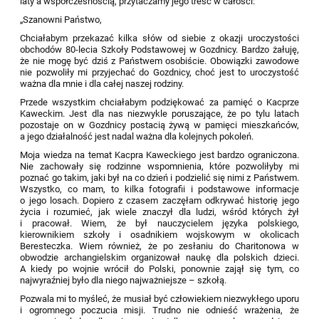
laty a współczesnością, przytaczamy jego treść w całości:
„Szanowni Państwo,
Chciałabym przekazać kilka słów od siebie z okazji uroczystości
obchodów 80-lecia Szkoły Podstawowej w Gozdnicy. Bardzo żałuję,
że nie mogę być dziś z Państwem osobiście. Obowiązki zawodowe
nie pozwoliły mi przyjechać do Gozdnicy, choć jest to uroczystość
ważna dla mnie i dla całej naszej rodziny.
Przede wszystkim chciałabym podziękować za pamięć o Kacprze
Kaweckim. Jest dla nas niezwykle poruszające, że po tylu latach
pozostaje on w Gozdnicy postacią żywą w pamięci mieszkańców,
a jego działalność jest nadal ważna dla kolejnych pokoleń.
Moja wiedza na temat Kacpra Kaweckiego jest bardzo ograniczona.
Nie zachowały się rodzinne wspomnienia, które pozwoliłyby mi
poznać go takim, jaki był na co dzień i podzielić się nimi z Państwem.
Wszystko, co mam, to kilka fotografii i podstawowe informacje
o jego losach. Dopiero z czasem zaczęłam odkrywać historię jego
życia i rozumieć, jak wiele znaczył dla ludzi, wśród których żył
i pracował. Wiem, że był nauczycielem języka polskiego,
kierownikiem szkoły i osadnikiem wojskowym w okolicach
Beresteczka. Wiem również, że po zesłaniu do Charitonowa w
obwodzie archangielskim organizował naukę dla polskich dzieci.
A kiedy po wojnie wrócił do Polski, ponownie zajął się tym, co
najwyraźniej było dla niego najważniejsze – szkołą.
Pozwala mi to myśleć, że musiał być człowiekiem niezwykłego uporu
i ogromnego poczucia misji. Trudno nie odnieść wrażenia, że