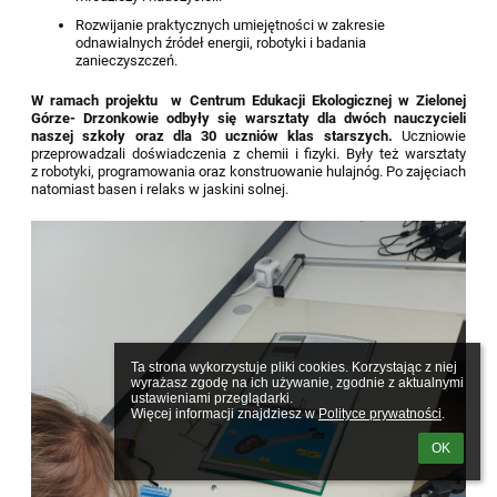
Rozwijanie praktycznych umiejętności w zakresie
odnawialnych źródeł energii, robotyki i badania
zanieczyszczeń.
W ramach projektu
w Centrum Edukacji Ekologicznej w Zielonej
Górze- Drzonkowie
odbyły się warsztaty dla dwóch nauczycieli
naszej szkoły oraz dla 30 uczniów klas starszych.
Uczniowie
przeprowadzali doświadczenia z chemii i fizyki. Były też warsztaty
z robotyki, programowania oraz konstruowanie hulajnóg. Po zajęciach
natomiast basen i relaks w jaskini solnej.
Ta strona wykorzystuje pliki cookies. Korzystając z niej 
wyrażasz zgodę na ich używanie, zgodnie z aktualnymi 
ustawieniami przeglądarki.

Więcej informacji znajdziesz w 
Polityce prywatności
.
OK