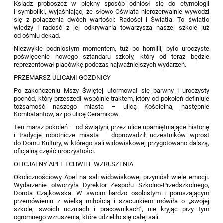
Ksiądz proboszcz w piękny sposób odniósł się do etymologii
i symboliki, wyjaśniając, że słowo Oświata nierozerwalnie wywodzi
się z połączenia dwóch wartości: Radości i Światła. To światło
wiedzy i radość z jej odkrywania towarzyszą naszej szkole już
od ośmiu dekad.
Niezwykle podniosłym momentem, tuż po homilii, było uroczyste
poświęcenie nowego sztandaru szkoły, który od teraz będzie
reprezentował placówkę podczas najważniejszych wydarzeń.
PRZEMARSZ ULICAMI GOZDNICY
Po zakończeniu Mszy Świętej uformował się barwny i uroczysty
pochód, który przeszedł wspólnie traktem, który od pokoleń definiuje
tożsamość naszego miasta – ulicą Kościelną, następnie
Kombatantów, aż po ulicę Ceramików.
Ten marsz pokoleń – od świątyni, przez ulice upamiętniające historię
i tradycje robotnicze miasta – doprowadził uczestników wprost
do Domu Kultury, w którego sali widowiskowej przygotowano dalszą,
oficjalną część uroczystości.
OFICJALNY APEL I CHWILE WZRUSZENIA
Okolicznościowy Apel na sali widowiskowej przyniósł wiele emocji.
Wydarzenie otworzyła Dyrektor Zespołu Szkolno-Przedszkolnego,
Dorota Czajkowska. W swoim bardzo osobistym i poruszającym
przemówieniu z wielką miłością i szacunkiem mówiła o „swojej
szkole, swoich uczniach i pracownikach”, nie kryjąc przy tym
ogromnego wzruszenia, które udzieliło się całej sali.