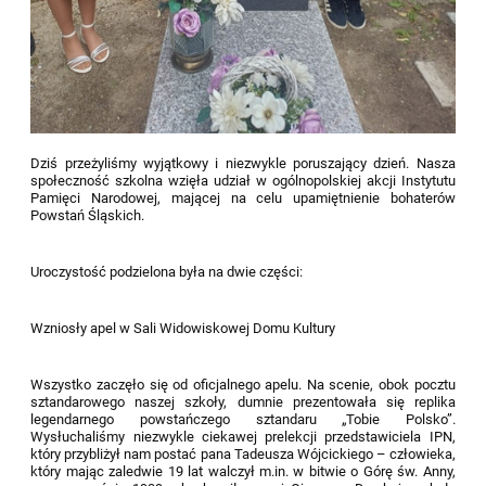
Dziś przeżyliśmy wyjątkowy i niezwykle poruszający dzień. Nasza
społeczność szkolna wzięła udział w ogólnopolskiej akcji Instytutu
Pamięci Narodowej, mającej na celu upamiętnienie bohaterów
Powstań Śląskich.
Uroczystość podzielona była na dwie części:
Wzniosły apel w Sali Widowiskowej Domu Kultury
Wszystko zaczęło się od oficjalnego apelu. Na scenie, obok pocztu
sztandarowego naszej szkoły, dumnie prezentowała się replika
legendarnego powstańczego sztandaru „Tobie Polsko”.
Wysłuchaliśmy niezwykle ciekawej prelekcji przedstawiciela IPN,
który przybliżył nam postać pana Tadeusza Wójcickiego – człowieka,
który mając zaledwie 19 lat walczył m.in. w bitwie o Górę św. Anny,