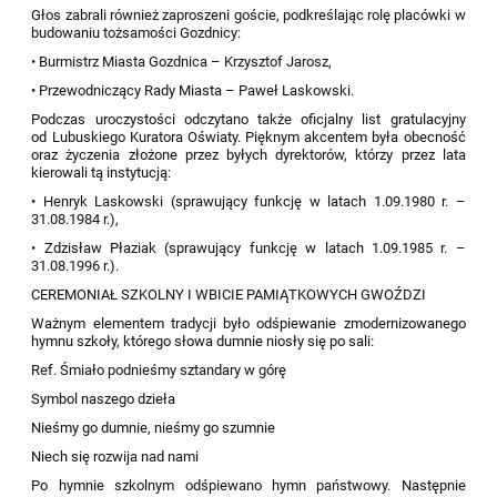
Głos zabrali również zaproszeni goście, podkreślając rolę placówki w
budowaniu tożsamości Gozdnicy:
• Burmistrz Miasta Gozdnica – Krzysztof Jarosz,
• Przewodniczący Rady Miasta – Paweł Laskowski.
Podczas uroczystości odczytano także oficjalny list gratulacyjny
od Lubuskiego Kuratora Oświaty. Pięknym akcentem była obecność
oraz życzenia złożone przez byłych dyrektorów, którzy przez lata
kierowali tą instytucją:
• Henryk Laskowski (sprawujący funkcję w latach 1.09.1980 r. –
31.08.1984 r.),
• Zdzisław Płaziak (sprawujący funkcję w latach 1.09.1985 r. –
31.08.1996 r.).
CEREMONIAŁ SZKOLNY I WBICIE PAMIĄTKOWYCH GWOŹDZI
Ważnym elementem tradycji było odśpiewanie zmodernizowanego
hymnu szkoły, którego słowa dumnie niosły się po sali:
Ref. Śmiało podnieśmy sztandary w górę
Symbol naszego dzieła
Nieśmy go dumnie, nieśmy go szumnie
Niech się rozwija nad nami
Po hymnie szkolnym odśpiewano hymn państwowy. Następnie