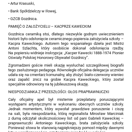
• Artur Krasuski,
• Bank Spółdzielczy w Iłowej,
• GZCB Gozdnica.
PAMIĘĆ O ZAŁOŻYCIELU – KACPRZE KAWECKIM
Gozdnica ceramiką stoi, dlatego niezwykle godnym uwiecznieniem
historii było odsłonięcie ceramicznego popiersia założyciela szkoły –
Kacpra Kaweckiego. Autorem tego wspaniałego dzieła jest Mistrz
Antoni Szlachta, który osobiście dokonał odsłonięcia rzeźby.
Na popiersiu widnieje inskrypcja: „Kacper Kawecki 1888-1974 Pionier
Oświaty Polskiej Honorowy Obywatel Gozdnicy”.
Zgromadzeni goście mieli okazję wysłuchać szczegółowej biografii
tego zasłużonego pedagoga. Równolegle oficjalna delegacja uczniów
udała się na cmentarz komunalny, aby złożyć biało-czerwony wieniec
oraz zapalić znicz na grobie Kacpra Kaweckiego, który został
specjalnie odnowiony na tę jubileuszową okazję.
NIESPODZIANKA Z PRZESZŁOŚCI: GŁOS PRAPRAWNUCZKI
Cały oficjalny apel był misternie przeplatany poruszającymi
występami artystycznymi w wykonaniu obecnych uczniów szkoły.
Jednak momentem, który wywołał prawdziwe poruszenie i ciszę
na sali, była niespodzianka, którą regionalista Mirosław Marciniak
z dumą odczytał okolicznościowy list od pani Gabrieli Kaweckiej –
praprawnuczki Antoniego Kaweckiego, brata założyciela szkoły.
Ponieważ słowa te stanowią najpiękniejszy pomost między dawnymi