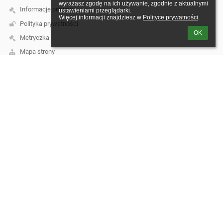
wyrażasz zgodę na ich używanie, zgodnie z aktualnymi 
Informacje prawne
ustawieniami przeglądarki.

Więcej informacji znajdziesz w 
Polityce prywatności
.
Polityka prywatności
OK
Metryczka
Mapa strony
O szkole
Kontakt
Aktualności
Kontakt
Zespół Szkolno-Przedszkolny w Gozdnicy
szkola@gozdnica.pl
szkola@gozdnica.pl
068 360 10 67
Zespół Szkolno-Przedszkolny w Gozdnicy
szkoła podstawowa
68 - 130 GOZDNICA
ul. Młyńska 1
Poland