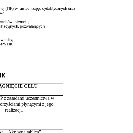
nej (TIK) w ramach zajęć dydaktycznych oraz
wej.
zasobów Internetu;
nikacyjnych, pozwalających
 wiedzy;
iem TIK.
IK
ĄGNIĘCIE CELU
P z zasadami uczestnictwa w
korzyściami płynącymi z jego
realizacji.
a ,, Aktywna tablica”.