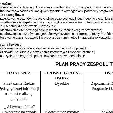
l ogólny:
zwiększenie efektywnego korzystania z technologii informacyjno – komunikacyj
łna realizacja zadań edukacyjnych zgodnie z wymaganiami podstawy programo
le szczegółowe:
przygotowanie uczniów i nauczycieli do bezpiecznego i legalnego korzystania z 
kształtowanie umiejętności twórczego wykorzystania nowych technologii komu
 skuteczniejsze nauczanie i uczenie się;
kształtowanie efektywnego posługiwania się technologią informatyczną;
kształtowanie u uczniów umiejętności wykorzystania informacji z różnych źródeł
stosowanie przez nauczycieli w pracy z uczniami metod i narzędzi z wykorzystan
yteria Sukcesu
:
uczniowie i nauczyciele sprawnie i efektywnie posługują się TIK;
uczniowie i nauczyciele bezpiecznie korzystają z zasobów Internetu;
nauczyciele są chętni do pracy i otwarci na nowe technologie.
PLAN PRACY ZESPOŁU T
DZIAŁANIA
ODPOWIEDZIALNE
OSI
OSOBY
Przekazanie Radzie
Dyrektor
Zapoznanie R
Pedagogicznej informacji
Programie i 
na temat realizacji
programu
,, Aktywna tablica”
Utworzenie na stronie
.Koordynator szkolny,
Zakładk