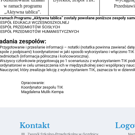
w ramach programu
Przedstawi
„Aktywna tablica”.
ramach Programu „Aktywna tablica” zostały powołane poniższe zespoły sam
 ZESPÓŁ EDUKACJI WCZESNOSZKOLNEJ
 ZESPÓŁ PRZEDMIOTÓW ŚCISŁYCH
 ZESPÓŁ PRZEDMIOTÓW HUMANISTYCZNYCH
adania zespołów:
 Przygotowanie i przesłanie informacji – notatki (notatka powinna zawierać datę
spole z podpisami) koordynatorowi w jaki sposób wykorzystano i włączono TIK
zedmiotach (informacja półroczna i końcoworoczna).
 Wszyscy członkowie przygotowują po 1 scenariuszu z wykorzystaniem TIK podc
ordynatorowi w celu umieszczenia ich w międzyszkolnej sieci współpracy naucz
 Nauczyciel, który zrealizuje lekcję z wykorzystaniem TIK, zaznacza to w dzienn
pracowanie:
oordynator zespołu TIK
agdalena Mulik-Kempa
Kontakt
Logo
Zespół Szkolno-Przedszkolny w Gozdnicy
Na