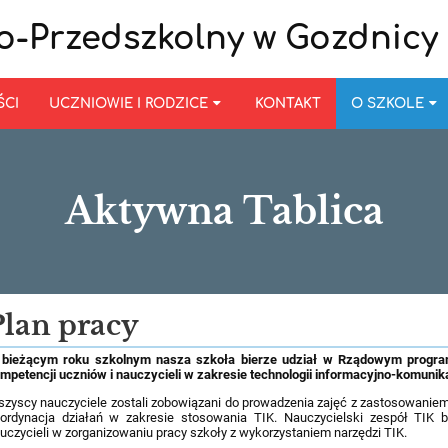
o-Przedszkolny w Gozdnicy
ŚCI
UCZNIOWIE I RODZICE
KONTAKT
O SZKOLE
Aktywna Tablica
Plan pracy
bieżącym roku szkolnym nasza szkoła bierze udział w Rządowym programie
mpetencji uczniów i nauczycieli w zakresie technologii informacyjno-komunik
zyscy nauczyciele zostali zobowiązani do prowadzenia zajęć z zastosowaniem
ordynacja działań w zakresie stosowania TIK. Nauczycielski zespół TIK b
uczycieli w zorganizowaniu pracy szkoły z wykorzystaniem narzędzi TIK.