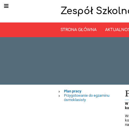
Zespół Szkoln
STRONA GŁÓWNA
AKTUALNO
Aktywna
Plan pracy
Przygotowanie do egzaminu
ósmoklasisty
Tablica
W
ko
Ws
ko
na