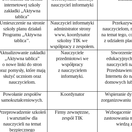
internetowej szkoły
nauczyciel informatyki
zakładki „Aktywna
tablica”
Umieszczenie na stronie
Nauczyciel informatyki
Przekazyw
szkoły planu działań
administrator strony
nauczycielom, 
Programu „Aktywna
www, koordynator
na temat tego, c
tablica’’.
szkolny TIK we
z udziałem pla
współpracy z zespołem.
Aktualizowanie zakładki
Nauczyciele
Stworzenie
„Aktywna tablica”
przedmiotowi we
edukacyjnych
o nowe linki do stron
współpracy
nauczycieli n
oraz pomysły, kt
óre mają
z nauczycielem
Przedstawien
służyć uczniom oraz
informatyki.
Internetu do n
nauczycielom.
domowych lub 
Powołanie zespoł
ów
Koordynator
Wspieranie dyr
samokształceniowych.
zorganizowaniu 
Przeprowadzenie szkoleń
Firmy zewnętrzne,
Wzbogacenie 
i warsztat
ów dla
zesp
ół TIK
zastosowania n
nauczycieli na temat
wiedzą 
bezpiecznego