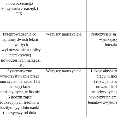
i nowoczesnego
korzystania z narzędzi
TIK.
Przeprowadzenie co
Wszyscy nauczyciele.
Nauczyciele są
najmniej dwóch lekcji
wynikający
otwartych
interak
z wykorzystaniem tablicy
interaktywnej
i nowoczesnych narzędzi
TIK.
Systematyczne
Wszyscy nauczyciele.
Lekcje aktywiz
wykorzystywanie przez
pracy, wspo
nauczycieli narzędzi TIK
i rozwijania 
na zajęciach
nowatorskic
edukacyjnych, w liczbie
i metodycznych p
5 godzin zajęć
wykorzystaniem
edukacyjnych średnio w
tematów zwykorz
każdym tygodniu nauki
(począwszy od dnia