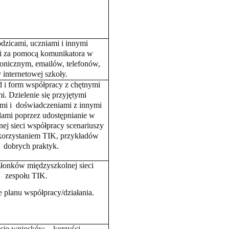
odzicami, uczniami i innymi
i za pomocą komunikatora w
ronicznym, email
ów, telefonów,
y internetowej szkoły.
d i form współpracy z chętnymi
i. Dzielenie się przyjętymi
mi i doświadczeniami z innymi
lami poprzez udostępnianie w
ej sieci wsp
ółpracy scenariuszy
korzystaniem TIK, przykładów
dobrych praktyk.
złonk
ów międzyszkolnej sieci
zespołu TIK.
 planu współpracy/działania.
cie wniosk
ów – korzyści.