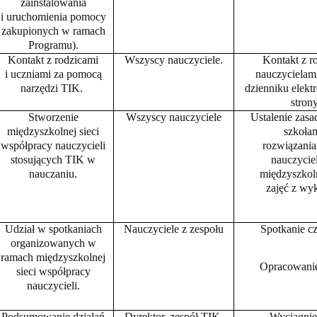
zainstalowania
i uruchomienia pomocy
zakupionych w ramach
Programu).
Kontakt z rodzicami
Wszyscy nauczyciele.
Kontakt z r
i uczniami za pomocą
nauczycielam
narzędzi TIK.
dzienniku elekt
stron
Stworzenie
Wszyscy nauczyciele
Ustalenie zasa
międzyszkolnej sieci
szkołam
wsp
ółpracy nauczycieli
rozwiązania
stosujących TIK w
nauczycie
nauczaniu.
międzyszkoln
zajęć z wy
Udział w spotkaniach
Nauczyciele z zespołu
Spotkanie c
organizowanych w
ramach międzyszkolnej
Opracowanie
sieci wsp
ółpracy
nauczycieli.
Podsumowanie działań
Dyrektor, zespół TIK.
Wyciągnię