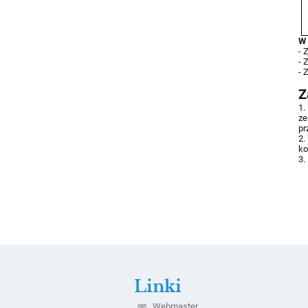
W 
-
-
-
Z
1.
ze
pr
2.
ko
3.
O
K
M
Linki
Webmaster