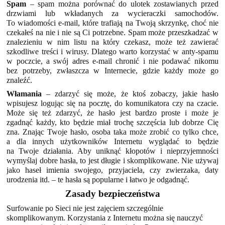
Spam
– spam można porównać do ulotek zostawianych przed
drzwiami lub wkładanych za wycieraczki samochodów.
To wiadomości e-mail, które trafiają na Twoją skrzynkę, choć nie
czekałeś na nie i nie są Ci potrzebne. Spam może przeszkadzać w
znalezieniu w nim listu na który czekasz, może też zawierać
szkodliwe treści i wirusy. Dlatego warto korzystać w anty-spamu
w poczcie, a swój adres e-mail chronić i nie podawać nikomu
bez potrzeby, zwłaszcza w Internecie, gdzie każdy może go
znaleźć.
Włamania
– zdarzyć się może, że ktoś zobaczy, jakie hasło
wpisujesz logując się na pocztę, do komunikatora czy na czacie.
Może się też zdarzyć, że hasło jest bardzo proste i może je
zgadnąć każdy, kto będzie miał trochę szczęścia lub dobrze Cię
zna. Znając Twoje hasło, osoba taka może zrobić co tylko chce,
a dla innych użytkowników Internetu wyglądać to będzie
na Twoje działania. Aby uniknąć kłopotów i nieprzyjemności
wymyślaj dobre hasła, to jest długie i skomplikowane. Nie używaj
jako haseł imienia swojego, przyjaciela, czy zwierzaka, daty
urodzenia itd. – te hasła są popularne i łatwo je odgadnąć.
Zasady bezpieczeństwa
Surfowanie po Sieci nie jest zajęciem szczególnie
skomplikowanym. Korzystania z Internetu można się nauczyć