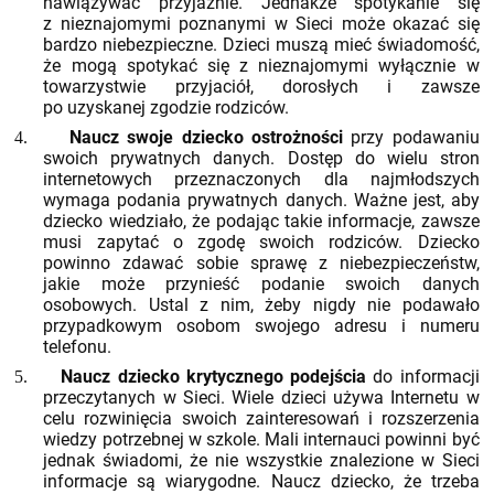
nawiązywać przyjaźnie. Jednakże spotykanie się
z nieznajomymi poznanymi w Sieci może okazać się
bardzo niebezpieczne. Dzieci muszą mieć świadomość,
że mogą spotykać się z nieznajomymi wyłącznie w
towarzystwie przyjaciół, dorosłych i zawsze
po uzyskanej zgodzie rodziców.
Naucz swoje dziecko ostrożności
przy podawaniu
4.
swoich prywatnych danych. Dostęp do wielu stron
internetowych przeznaczonych dla najmłodszych
wymaga podania prywatnych danych. Ważne jest, aby
dziecko wiedziało, że podając takie informacje, zawsze
musi zapytać o zgodę swoich rodziców. Dziecko
powinno zdawać sobie sprawę z niebezpieczeństw,
jakie może przynieść podanie swoich danych
osobowych. Ustal z nim, żeby nigdy nie podawało
przypadkowym osobom swojego adresu i numeru
telefonu.
Naucz dziecko krytycznego podejścia
do informacji
5.
przeczytanych w Sieci. Wiele dzieci używa Internetu w
celu rozwinięcia swoich zainteresowań i rozszerzenia
wiedzy potrzebnej w szkole. Mali internauci powinni być
jednak świadomi, że nie wszystkie znalezione w Sieci
informacje są wiarygodne. Naucz dziecko, że trzeba