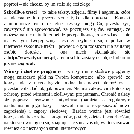
poprosi – nie chcesz, by im stało się coś złego.
Szkodliwe treści
– to takie teksty, zdjęcia, filmy i nagrania, które
są nielegalne lub przeznaczone tylko dla dorosłych. Kontakt
z nimi może być dla Ciebie przykry, mogą Cię przestraszyć,
zawstydzić lub spowodować, że poczujesz się źle. Pamiętaj, że
możesz na nie natrafić zupełnie przypadkowo, to się zdarza i nie
ma w tym Twojej winy. Jeśli zdarzyło Ci się napotkać w
Internecie szkodliwe treści – powiedz o tym rodzicom lub zaufanej
osobie dorosłej, a ona niech skontaktuje się
z
http://www.dyzurnet.pl
, aby treści te zostały usunięte i nikomu
już nie zagrażały.
Wirusy i złośliwe programy
– wirusy i inne złośliwe programy
mogą zniszczyć pliki na Twoim komputerze, albo sprawić, że
korzystanie z niego będzie trudne lub nawet niemożliwe –
przestanie działać tak, jak powinien. Nie ma całkowicie skutecznej
ochrony przed wirusami i złośliwymi programami. Chronić należy
się poprzez stosowanie antywirusa (pamiętaj o regularnym
uaktualnianiu jego bazy – pozwoli mu to rozpoznawać nowe
zagrożenia) i zapory sieciowej. Bardzo ważne jest również
korzystanie tylko z tych programów, płyt, dyskietek i pendrive’ów,
na których wiemy co się znajduje. Tę samą zasadę warto stosować
również do nieznanych stron internetowych.