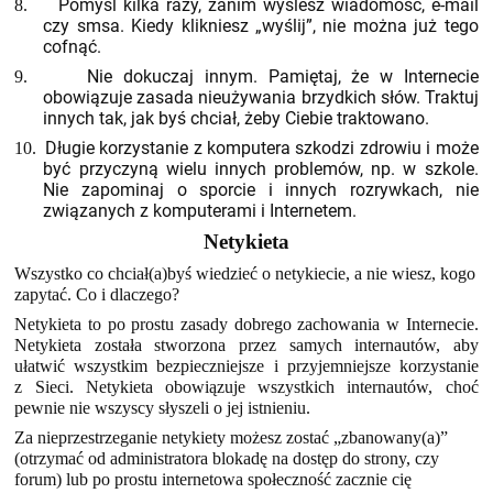
Pomyśl kilka razy, zanim wyślesz wiadomość, e-mail
8.
czy smsa. Kiedy klikniesz „wyślij”, nie można już tego
cofnąć.
Nie dokuczaj innym. Pamiętaj, że w Internecie
9.
obowiązuje zasada nieużywania brzydkich słów. Traktuj
innych tak, jak byś chciał, żeby Ciebie traktowano.
Długie korzystanie z komputera szkodzi zdrowiu i może
10.
być przyczyną wielu innych problemów, np. w szkole.
Nie zapominaj o sporcie i innych rozrywkach, nie
związanych z komputerami i Internetem.
Netykieta
Wszystko co chciał(a)byś wiedzieć o netykiecie, a nie wiesz, kogo
zapytać. Co i dlaczego?
Netykieta to po prostu zasady dobrego zachowania w Internecie.
Netykieta została stworzona przez samych internautów, aby
ułatwić wszystkim bezpieczniejsze i przyjemniejsze korzystanie
z Sieci. Netykieta obowiązuje wszystkich internautów, choć
pewnie nie wszyscy słyszeli o jej istnieniu.
Za nieprzestrzeganie netykiety możesz zostać „zbanowany(a)”
(otrzymać od administratora blokadę na dostęp do strony, czy
forum) lub po prostu internetowa społeczność zacznie cię