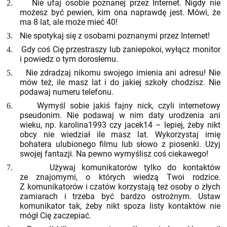
Nie ufaj osobie poznanej przez Internet. Nigdy nie
2.
możesz być pewien, kim ona naprawdę jest. Mówi, że
ma 8 lat, ale może mieć 40!
Nie spotykaj się z osobami poznanymi przez Internet!
3.
Gdy coś Cię przestraszy lub zaniepokoi, wyłącz monitor
4.
i powiedz o tym dorosłemu.
Nie zdradzaj nikomu swojego imienia ani adresu! Nie
5.
mów też, ile masz lat i do jakiej szkoły chodzisz. Nie
podawaj numeru telefonu.
Wymyśl sobie jakiś fajny nick, czyli internetowy
6.
pseudonim. Nie podawaj w nim daty urodzenia ani
wieku, np. karolina1993 czy jacek14 – lepiej, żeby nikt
obcy nie wiedział ile masz lat. Wykorzystaj imię
bohatera ulubionego filmu lub słowo z piosenki. Użyj
swojej fantazji. Na pewno wymyślisz coś ciekawego!
Używaj komunikatorów tylko do kontaktów
7.
ze znajomymi, o których wiedzą Twoi rodzice.
Z komunikatorów i czatów korzystają też osoby o złych
zamiarach i trzeba być bardzo ostrożnym. Ustaw
komunikator tak, żeby nikt spoza listy kontaktów nie
mógł Cię zaczepiać.