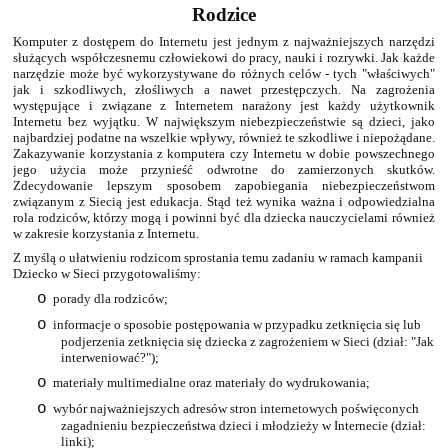
Rodzice
Komputer z dostępem do Internetu jest jednym z najważniejszych narzędzi
służących współczesnemu człowiekowi do pracy, nauki i rozrywki. Jak każde
narzędzie może być wykorzystywane do różnych celów - tych "właściwych"
jak i szkodliwych, złośliwych a nawet przestępczych. Na zagrożenia
występujące i związane z Internetem narażony jest każdy użytkownik
Internetu bez wyjątku. W największym niebezpieczeństwie są dzieci, jako
najbardziej podatne na wszelkie wpływy, również te szkodliwe i niepożądane.
Zakazywanie korzystania z komputera czy Internetu w dobie powszechnego
jego użycia może przynieść odwrotne do zamierzonych skutków.
Zdecydowanie lepszym sposobem zapobiegania niebezpieczeństwom
związanym z Siecią jest edukacja. Stąd też wynika ważna i odpowiedzialna
rola rodziców, którzy mogą i powinni być dla dziecka nauczycielami również
w zakresie korzystania z Internetu.
Z myślą o ułatwieniu rodzicom sprostania temu zadaniu w ramach kampanii
Dziecko w Sieci przygotowaliśmy:
o
porady dla rodziców;
o
informacje o sposobie postępowania w przypadku zetknięcia się lub
podjerzenia zetknięcia się dziecka z zagrożeniem w Sieci (dział: "Jak
interweniować?");
o
materiały multimedialne oraz materiały do wydrukowania;
o
wybór najważniejszych adresów stron internetowych poświęconych
zagadnieniu bezpieczeństwa dzieci i młodzieży w Internecie (dział:
linki);