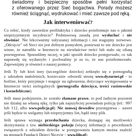
świadomy i bezpieczny sposóbw pełni korzystać
z oferowanego przez Sieć bogactwa. Porady możesz
również ściągnąć, wydrukować i mieć zawsze pod ręką.
Jak interweniować
?
Co robić, kiedy zawiedzie profilaktyka i dziecko poinformuje nas o jakimś
nieprzyjemnym incydencie? Podstawową zasadą jest
wysłuchać
i
nie
obwiniać
. Nie lekceważmy usłyszanej informacji i nie reagujmy nerwowo.
„Odcięcie” od Sieci nie jest dobrym pomysłem, ponieważ to nie dziecko jest
winne, że natrafiło w Internecie na niewłaściwe treści lub stało się ofiarą
przestępstwa. Sprawdźmy raczej, w jaki sposób dziecko postępowało, co tak
naprawdę się wydarzyło i pochwalmy je za to, że nas poinformowało.
Zapewnijmy je również o naszej pomocy.
Jeśli Ty lub ktoś inny (szczególnie dziecko) zetknęło się z pornografią
z udziałem małoletnich, koniecznie odwiedź stronę
www.dyzurnet.pl
- to
hotline, który przyjmuje i reaguje na zgłoszenia, dotyczące występowania w
Internecie treści nielegalnych (
pornografia dziecięca, treści rasistowskie
i ksenofobiczne
).
Jeśli masz podejrzenie, że zostało
złamane prawo
, to pod żadnym pozorem
nie działaj na własną rękę, tylko jak najszybciej powiadom policję (tel.: 997
lub 112, albo
www.policja.pl
).
Nie usuwaj dowodów
przestępstwa – nawet
jeśli będzie to wulgarny lub nieprzyjemny list, bądź inny plik.
Jeśli sprawa wymaga
przesłuchania
dziecka, domagaj się możliwości
skorzystania z tzw.
niebieskiego pokoju
(więcej informacji o procedurach
związanych z udziałem dziecka w postępowaniu karnym można znaleźć
na stronach Fundacji Dzieci Niczyje –
www.fdn.pl
).