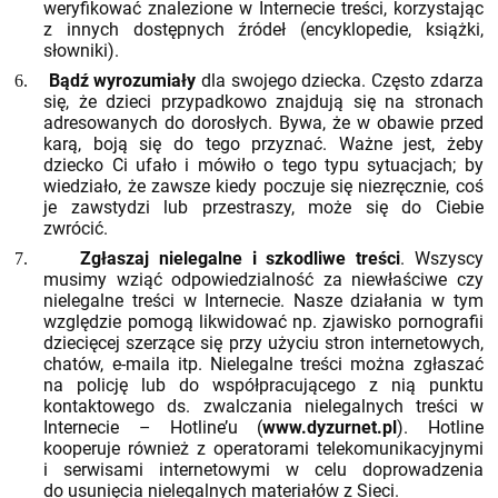
weryfikować znalezione w Internecie treści, korzystając
z innych dostępnych źródeł (encyklopedie, książki,
słowniki).
Bądź wyrozumiały
dla swojego dziecka. Często zdarza
6.
się, że dzieci przypadkowo znajdują się na stronach
adresowanych do dorosłych. Bywa, że w obawie przed
karą, boją się do tego przyznać. Ważne jest, żeby
dziecko Ci ufało i mówiło o tego typu sytuacjach; by
wiedziało, że zawsze kiedy poczuje się niezręcznie, coś
je zawstydzi lub przestraszy, może się do Ciebie
zwrócić.
Zgłaszaj nielegalne i szkodliwe treści
. Wszyscy
7.
musimy wziąć odpowiedzialność za niewłaściwe czy
nielegalne treści w Internecie. Nasze działania w tym
względzie pomogą likwidować np. zjawisko pornografii
dziecięcej szerzące się przy użyciu stron internetowych,
chatów, e-maila itp. Nielegalne treści można zgłaszać
na policję lub do współpracującego z nią punktu
kontaktowego ds. zwalczania nielegalnych treści w
Internecie – Hotline’u (
www.dyzurnet.pl
). Hotline
kooperuje również z operatorami telekomunikacyjnymi
i serwisami internetowymi w celu doprowadzenia
do usunięcia nielegalnych materiałów z Sieci.