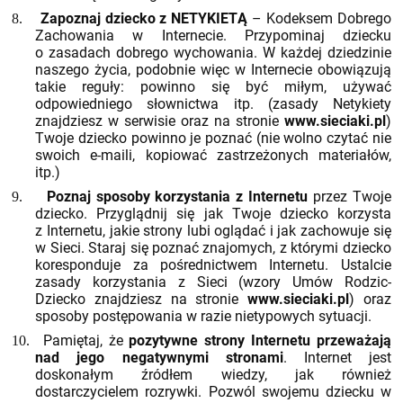
Zapoznaj dziecko z NETYKIETĄ
– Kodeksem Dobrego
8.
Zachowania w Internecie. Przypominaj dziecku
o zasadach dobrego wychowania. W każdej dziedzinie
naszego życia, podobnie więc w Internecie obowiązują
takie reguły: powinno się być miłym, używać
odpowiedniego słownictwa itp. (zasady Netykiety
znajdziesz w serwisie oraz na stronie
www.sieciaki.pl
)
Twoje dziecko powinno je poznać (nie wolno czytać nie
swoich e-maili, kopiować zastrzeżonych materiałów,
itp.)
Poznaj sposoby korzystania z Internetu
przez Twoje
9.
dziecko. Przyglądnij się jak Twoje dziecko korzysta
z Internetu, jakie strony lubi oglądać i jak zachowuje się
w Sieci. Staraj się poznać znajomych, z którymi dziecko
koresponduje za pośrednictwem Internetu. Ustalcie
zasady korzystania z Sieci (wzory Umów Rodzic-
Dziecko znajdziesz na stronie
www.sieciaki.pl
) oraz
sposoby postępowania w razie nietypowych sytuacji.
Pamiętaj, że
pozytywne strony Internetu przeważają
10.
nad jego negatywnymi stronami
. Internet jest
doskonałym źródłem wiedzy, jak również
dostarczycielem rozrywki. Pozwól swojemu dziecku w