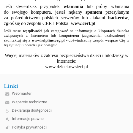
Jeśli stwierdzisz przypadek
włamania
lub próby włamania
do swojego komputera, jesteś nękany
spamem
przesyłanym
za pośrednictwem polskich serwerów lub atakami
hackerów
,
zgłoś się do zespołu CERT Polska-
www.cert.pl
Jeśli masz
wątpliwości
jak zaregować na informacje o kłopotach dziecka
związanych z Internetem lub komputerem (zagrożenia, uzależniene) -
skontaktuj się z
www.helpline.org.pl
- doświadczony zespół wesprze Cię w
tej sytuacji i poradzi jak postąpić.
Więcej materiałów z zakresu bezpieczeństwa dzieci i młodzieży w
Internecie:
www.dzieckowsieci.pl
Linki
Webmaster
Wsparcie techniczne
Deklaracja dostępności
Informacje prawne
Polityka prywatności