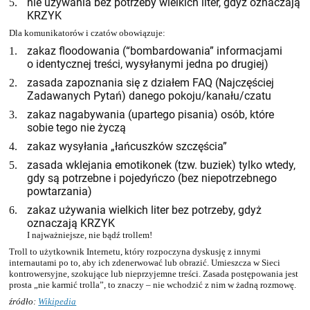
nie używania bez potrzeby wielkich liter, gdyż oznaczają
5.
KRZYK
Dla komunikatorów i czatów obowiązuje:
zakaz floodowania (“bombardowania” informacjami
1.
o identycznej treści, wysyłanymi jedna po drugiej)
zasada zapoznania się z działem FAQ (Najczęściej
2.
Zadawanych Pytań) danego pokoju/kanału/czatu
zakaz nagabywania (upartego pisania) osób, które
3.
sobie tego nie życzą
zakaz wysyłania „łańcuszków szczęścia”
4.
zasada wklejania emotikonek (tzw. buziek) tylko wtedy,
5.
gdy są potrzebne i pojedyńczo (bez niepotrzebnego
powtarzania)
zakaz używania wielkich liter bez potrzeby, gdyż
6.
oznaczają KRZYK
I najważniejsze, nie bądź trollem!
Troll to użytkownik Internetu, który rozpoczyna dyskusję z innymi
internautami po to, aby ich zdenerwować lub obrazić. Umieszcza w Sieci
kontrowersyjne, szokujące lub nieprzyjemne treści. Zasada postępowania jest
prosta „nie karmić trolla”, to znaczy – nie wchodzić z nim w żadną rozmowę.
źródło:
Wikipedia