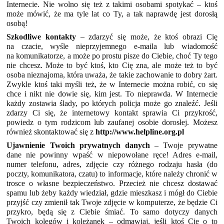
Internecie. Nie wolno się też z takimi osobami spotykać – ktoś
może mówić, że ma tyle lat co Ty, a tak naprawdę jest dorosłą
osobą!
Szkodliwe kontakty
– zdarzyć się może, że ktoś obrazi Cię
na czacie, wyśle nieprzyjemnego e-maila lub wiadomość
na komunikatorze, a może po prostu pisze do Ciebie, choć Ty tego
nie chcesz. Może to być ktoś, kto Cię zna, ale może też to być
osoba nieznajoma, która uważa, że takie zachowanie to dobry żart.
Zwykle ktoś taki myśli też, że w Internecie można robić, co się
chce i nikt nie dowie się, kim jest. To nieprawda. W Internecie
każdy zostawia ślady, po których policja może go znaleźć. Jeśli
zdarzy Ci się, że internetowy kontakt sprawia Ci przykrość,
powiedz o tym rodzicom lub zaufanej osobie dorosłej. Możesz
również skontaktować się z
http://www.helpline.org.pl
Ujawnienie Twoich prywatnych danych
– Twoje prywatne
dane nie powinny wpaść w niepowołane ręce! Adres e-mail,
numer telefonu, adres, zdjęcie czy różnego rodzaju hasła (do
poczty, komunikatora, czatu) to informacje, które należy chronić w
trosce o własne bezpieczeństwo. Przecież nie chcesz dostawać
spamu lub żeby każdy wiedział, gdzie mieszkasz i mógł do Ciebie
przyjść czy zmienił tak Twoje zdjęcie w komputerze, że będzie Ci
przykro, będą się z Ciebie śmiać. To samo dotyczy danych
Twoich kolegów i koleżanek – odmawiaj, jeśli ktoś Cię o to