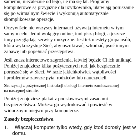
samemu, niezależnie od tego, ile ma się lat. Programy
komputerowe są przyjazne dla użytkownika, ułatwiają poruszanie
się po wirtualnym świecie i wykonują automatycznie
skomplikowane operacje.
Oczywiście nie wszyscy internauci używają Internetu w tym
samym celu. Jedni wolą gry online, inni piszą blogi, a jeszcze
inny przeglądają serwisy muzyczne. Jest też niestety grupa osób,
która wykorzystuje Sieć, aby oszukiwać, szkodzić, psuć innym
zabawę lub popełniać przestępstwa.
Jeśli znasz internetowe zagrożenia, łatwiej będzie Ci ich uniknąć.
Poniżej znajdziesz kilka pożytecznych rad, jak bezpiecznie
poruszać się w Sieci. W razie jakichkolwiek wątpliwości
i problemów zawsze pytaj rodziców lub nauczycieli.
Skorzystaj z pożytecznej instrukcji obsługi Internetu zamieszczonej
na następnej stronie.
Poniżej znajdziesz plakat z podstawowymi zasadami
bezpieczeństwa. Możesz go wydrukować i powiesić w
widocznym miejscu przy komputerze.
Zasady bezpieczeństwa
Włączaj komputer tylko wtedy, gdy ktoś dorosły jest w
1.
domu.