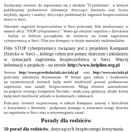
Zachęcamy również do zapoznania się z działem "O problemie", w którym
publikujemy podstawowe informacje dotyczące Internetu oraz liczne
artykuły, raporty i analizy dotyczące problematyki zagrożeń bezpieczeństwa
dzieci w Sieci.
Odnośnie zagrożeń bezpieczeństwa w Sieci polecamy film zrealizowany w
ramach akcji "STOP cybeprzemocy". Warto go obejrzeć wspólnie z dzieckiem
- będzie to dobrym początkiem do rozmowy na temat zagrożenia
cybeprzemocą w Sieci. Film jest dostępny w dziale materiały multimedialne.
Film STOP cyberprzemocy związany jest z projektem Kampanii
Dziecko w Sieci -, którego celem jest pomoc dzieciom i młodzieży
w sytuacjach zagrożenia bezpieczeństwa w Sieci. Więcej
informacji o projekcie - na stronie
http://www.helpline.org.pl
Serwisy
http://www.przedszkolaki.sieciaki.pl
oraz
http://www.sieciaki.pl
polecamy młodszym Internautom. W formie gier, zabaw i konkursów
na wymienionych stronach będą mieli możliwość poznać podstawowe
zagrożenia oraz zasady bezpieczeństwa. Mogą również zainstalować
na pulpicie swojego komputera Sieciaka - atrakcyjną aplikację, dzięki której
będą mieli możliwość udziału w konkursach i zabawach.
Polecamy również wypracowaną w trakcie Kampanii umowę z dzieckiem
o korzystanie z Internetu - podpisana pomaga w zwracaniu uwagi dziecka
na zagrożenia w Sieci oraz w przestrzeganiu zasad.
Porady dla rodziców
10 porad dla rodziców
, dotyczących bezpiecznego korzystania