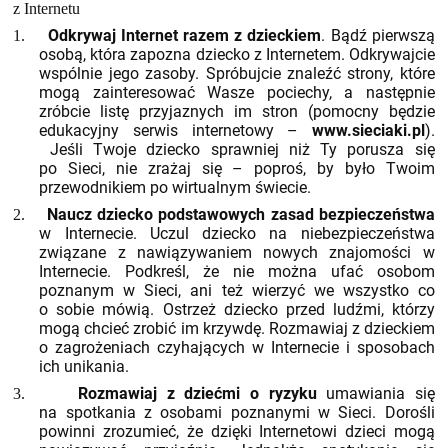
z Internetu
Odkrywaj Internet razem z dzieckiem
. Bądź pierwszą
1.
osobą, która zapozna dziecko z Internetem. Odkrywajcie
wspólnie jego zasoby. Spróbujcie znaleźć strony, które
mogą zainteresować Wasze pociechy, a następnie
zróbcie listę przyjaznych im stron (pomocny będzie
edukacyjny serwis internetowy –
www.sieciaki.pl
).
Jeśli Twoje dziecko sprawniej niż Ty porusza się
po Sieci, nie zrażaj się – poproś, by było Twoim
przewodnikiem po wirtualnym świecie.
Naucz dziecko podstawowych zasad bezpieczeństwa
2.
w Internecie. Uczul dziecko na niebezpieczeństwa
związane z nawiązywaniem nowych znajomości w
Internecie. Podkreśl, że nie można ufać osobom
poznanym w Sieci, ani też wierzyć we wszystko co
o sobie mówią. Ostrzeż dziecko przed ludźmi, którzy
mogą chcieć zrobić im krzywdę. Rozmawiaj z dzieckiem
o zagrożeniach czyhających w Internecie i sposobach
ich unikania.
Rozmawiaj z dziećmi o ryzyku
umawiania się
3.
na spotkania z osobami poznanymi w Sieci. Dorośli
powinni zrozumieć, że dzięki Internetowi dzieci mogą