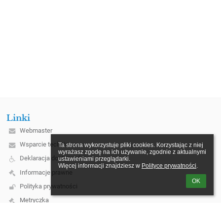
Linki
Webmaster
Wsparcie techniczne
Ta strona wykorzystuje pliki cookies. Korzystając z niej 
wyrażasz zgodę na ich używanie, zgodnie z aktualnymi 
Deklaracja dostępności
ustawieniami przeglądarki.

Więcej informacji znajdziesz w 
Polityce prywatności
.
Informacje prawne
OK
Polityka prywatności
Metryczka
Mapa strony