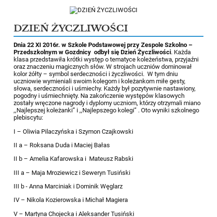
DZIEŃ ŻYCZLIWOŚCI
Dnia 22 XI 2016r. w Szkole Podstawowej przy Zespole Szkolno –
Przedszkolnym w Gozdnicy odbył się Dzień Życzliwości
. Każda
klasa przedstawiła krótki występ o tematyce koleżeństwa, przyjaźni
oraz znaczeniu magicznych słów. W strojach uczniów dominował
kolor żółty – symbol serdeczności i życzliwości. W tym dniu
uczniowie wymieniali swoim kolegom i koleżankom miłe gesty,
słowa, serdeczności i uśmiechy. Każdy był pozytywnie nastawiony,
pogodny i uśmiechnięty. Na zakończenie występów klasowych
zostały wręczone nagrody i dyplomy uczniom, którzy otrzymali miano
,,Najlepszej koleżanki” i ,,Najlepszego kolegi” . Oto wyniki szkolnego
plebiscytu:
I – Oliwia Pilaczyńska i Szymon Czajkowski
II a – Roksana Duda i Maciej Bałas
II b – Amelia Kafarowska i Mateusz Rabski
III a – Maja Mroziewicz i Seweryn Tusiński
III b - Anna Marciniak i Dominik Węglarz
IV – Nikola Kozierowska i Michał Magiera
V – Martyna Chojecka i Aleksander Tusiński