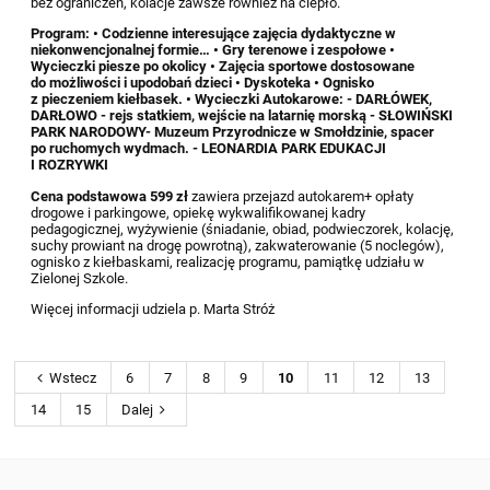
bez ograniczeń, kolacje zawsze również na ciepło.
Program: • Codzienne interesujące zajęcia dydaktyczne w
niekonwencjonalnej formie… • Gry terenowe i zespołowe •
Wycieczki piesze po okolicy • Zajęcia sportowe dostosowane
do możliwości i upodobań dzieci • Dyskoteka • Ognisko
z pieczeniem kiełbasek. • Wycieczki Autokarowe: - DARŁÓWEK,
DARŁOWO - rejs statkiem, wejście na latarnię morską - SŁOWIŃSKI
PARK NARODOWY- Muzeum Przyrodnicze w Smołdzinie, spacer
po ruchomych wydmach. - LEONARDIA PARK EDUKACJI
I ROZRYWKI
Cena podstawowa 599 zł
zawiera przejazd autokarem+ opłaty
drogowe i parkingowe, opiekę wykwalifikowanej kadry
pedagogicznej, wyżywienie (śniadanie, obiad, podwieczorek, kolację,
suchy prowiant na drogę powrotną), zakwaterowanie (5 noclegów),
ognisko z kiełbaskami, realizację programu, pamiątkę udziału w
Zielonej Szkole.
Więcej informacji udziela p. Marta Stróż
Wstecz
6
7
8
9
10
11
12
13
14
15
Dalej