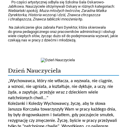
Po części artystycznej odbyła się Szkolna Gala Oskarowo-
Jabłkowa. Nauczyciele otrzymywali Oskary w różnych kategoriach:
Niebiański spokój, Muza młodych twórców, Zaradna Matka
Dyrektorka, Historia wczoraj i dziś, Znawca chrząszcza
i chrabąszcza, Znawca tabliczki mnożenia
itp.
Na zakończenie głos zabrała Pani Dyrektor, która skierowała
do grona pedagogicznego oraz pracowników administracji i obsługi
wiele ciepłych słów, życząc dużo sił do podejmowania wyzwań, jakie
czekają nas w pracy z dziećmi i młodzieżą.
Dzień Nauczyciela
„Wychowawca, który nie wtłacza, a wyzwala, nie ciągnie,
a wznosi, nie ugniata, a kształtuje, nie dyktuje, a uczy, nie
żąda, a zapytuje, przeżyje wraz z dzieckiem wiele
natchnionych chwil..."
Koleżanki i Koledzy Wychowawcy, życzę, aby te słowa
Janusza Korczaka towarzyszyły Wam w pracy każdego dnia,
by były drogowskazem i światłem, gdy poczujecie smutek,
rezygnację czy zmęczenie. Życzę, byście w pracy przeżywali
tylko te "natchnione chwile". Wszystkiego, co najlepsze