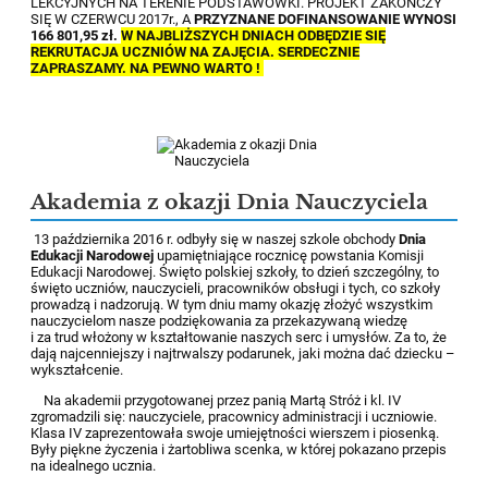
LEKCYJNYCH NA TERENIE PODSTAWÓWKI. PROJEKT ZAKOŃCZY
SIĘ W CZERWCU 2017r., A
PRZYZNANE DOFINANSOWANIE WYNOSI
166 801,95 zł.
W NAJBLIŻSZYCH DNIACH ODBĘDZIE SIĘ
REKRUTACJA UCZNIÓW NA ZAJĘCIA. SERDECZNIE
ZAPRASZAMY. NA PEWNO WARTO !
Akademia z okazji Dnia Nauczyciela
13 października 2016 r. odbyły się w naszej szkole obchody
Dnia
Edukacji Narodowej
upamiętniające rocznicę powstania Komisji
Edukacji Narodowej. Święto polskiej szkoły, to dzień szczególny, to
święto uczniów, nauczycieli, pracowników obsługi i tych, co szkoły
prowadzą i nadzorują. W tym dniu mamy okazję złożyć wszystkim
nauczycielom nasze podziękowania za przekazywaną wiedzę
i za trud włożony w kształtowanie naszych serc i umysłów. Za to, że
dają najcenniejszy i najtrwalszy podarunek, jaki można dać dziecku –
wykształcenie.
Na akademii przygotowanej przez panią Martą Stróż i kl. IV
zgromadzili się: nauczyciele, pracownicy administracji i uczniowie.
Klasa IV zaprezentowała swoje umiejętności wierszem i piosenką.
Były piękne życzenia i żartobliwa scenka, w której pokazano przepis
na idealnego ucznia.