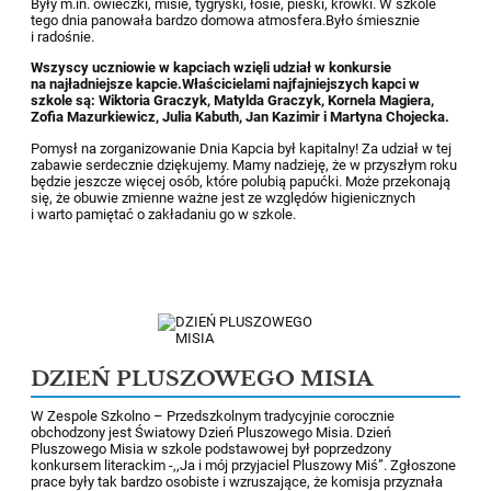
Były m.in. owieczki, misie, tygryski, łosie, pieski, krówki. W szkole
tego dnia panowała bardzo domowa atmosfera.Było śmiesznie
i radośnie.
Wszyscy uczniowie
w kapciach wzięli udział w konkursie
na najładniejsze kapcie.Właścicielami najfajniejszych kapci w
szkole są: Wiktoria Graczyk, Matylda Graczyk, Kornela Magiera,
Zofia Mazurkiewicz, Julia Kabuth, Jan Kazimir i Martyna Chojecka.
Pomysł na zorganizowanie Dnia Kapcia był kapitalny! Za udział w tej
zabawie serdecznie dziękujemy. Mamy nadzieję, że w przyszłym roku
będzie jeszcze więcej osób, które polubią papućki. Może przekonają
się, że obuwie zmienne ważne jest ze względów higienicznych
i warto pamiętać o zakładaniu go w szkole.
DZIEŃ PLUSZOWEGO MISIA
W Zespole Szkolno – Przedszkolnym tradycyjnie corocznie
obchodzony jest Światowy Dzień Pluszowego Misia. Dzień
Pluszowego Misia w szkole podstawowej był poprzedzony
konkursem literackim -,,Ja i mój przyjaciel Pluszowy Miś”. Zgłoszone
prace były tak bardzo osobiste i wzruszające, że komisja przyznała