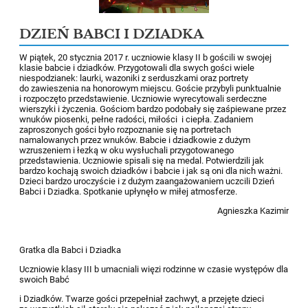
DZIEŃ BABCI I DZIADKA
W piątek, 20 stycznia 2017 r. uczniowie klasy II b gościli w swojej
klasie babcie i dziadków. Przygotowali dla swych gości wiele
niespodzianek: laurki, wazoniki z serduszkami oraz portrety
do zawieszenia na honorowym miejscu. Goście przybyli punktualnie
i rozpoczęto przedstawienie. Uczniowie wyrecytowali serdeczne
wierszyki i życzenia. Gościom bardzo podobały się zaśpiewane przez
wnuków piosenki, pełne radości, miłości i ciepła. Zadaniem
zaproszonych gości było rozpoznanie się na portretach
namalowanych przez wnuków. Babcie i dziadkowie z dużym
wzruszeniem i łezką w oku wysłuchali przygotowanego
przedstawienia. Uczniowie spisali się na medal. Potwierdzili jak
bardzo kochają swoich dziadków i babcie i jak są oni dla nich ważni.
Dzieci bardzo uroczyście i z dużym zaangażowaniem uczcili Dzień
Babci i Dziadka. Spotkanie upłynęło w miłej atmosferze.
Agnieszka Kazimir
Gratka dla Babci i Dziadka
Uczniowie klasy III b umacniali więzi rodzinne w czasie występów dla
swoich Babć
i Dziadków. Twarze gości przepełniał zachwyt, a przejęte dzieci