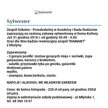
Sylwester
Zespół Szkolno - Przedszkolny w Gozdnicy i Rada Rodziców
zapraszają na szaloną zabawę sylwestrową w Domu Kultury.
Już 31 grudnia 2016 r. od godziny 20.00 - 4.00.
Grać dla Was będzie rewelacyjny zespół "DIAMANT"
z Dłużyny.
Zapewniamy:
- 3 gorące posiłki: zestaw gorących mięs + surówki, zupa
gulaszowa, barszcz z krokietem,
- sałatki, przystawki:ryba po grecku, galaretki
drobiowe,patera
wędlin,
- szampan, kawa,herbata, ciasto.
NAPOJE I ALKOHOL WE WŁASNYM ZAKRESIE
Cena: do końca listopada - 220 zł od pary, od grudnia 250zł
od pary.
Zapisy w sekretariacie szkoły podstawowej - ul.Młyńska 1,
tel. 68 360 10 67