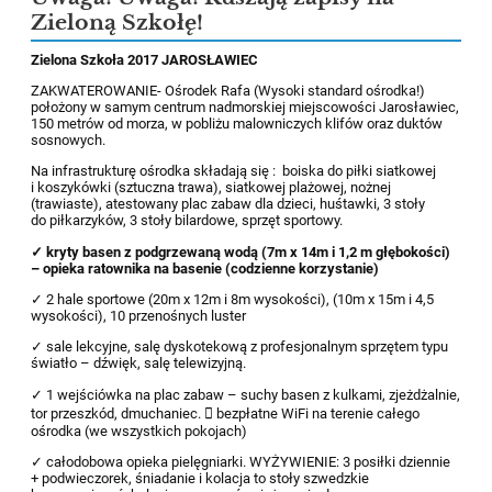
Zieloną Szkołę!
Zielona Szkoła 2017 JAROSŁAWIEC
ZAKWATEROWANIE- Ośrodek Rafa (Wysoki standard ośrodka!)
położony w samym centrum nadmorskiej miejscowości Jarosławiec,
150 metrów od morza, w pobliżu malowniczych klifów oraz duktów
sosnowych.
Na infrastrukturę ośrodka składają się : boiska do piłki siatkowej
i koszykówki (sztuczna trawa), siatkowej plażowej, nożnej
(trawiaste), atestowany plac zabaw dla dzieci, huśtawki, 3 stoły
do piłkarzyków, 3 stoły bilardowe, sprzęt sportowy.
✓ kryty basen z podgrzewaną wodą (7m x 14m i 1,2 m głębokości)
– opieka ratownika na basenie (codzienne korzystanie)
✓ 2 hale sportowe (20m x 12m i 8m wysokości), (10m x 15m i 4,5
wysokości), 10 przenośnych luster
✓ sale lekcyjne, salę dyskotekową z profesjonalnym sprzętem typu
światło – dźwięk, salę telewizyjną.
✓ 1 wejściówka na plac zabaw – suchy basen z kulkami, zjeżdżalnie,
tor przeszkód, dmuchaniec.  bezpłatne WiFi na terenie całego
ośrodka (we wszystkich pokojach)
✓ całodobowa opieka pielęgniarki. WYŻYWIENIE: 3 posiłki dziennie
+ podwieczorek, śniadanie i kolacja to stoły szwedzkie