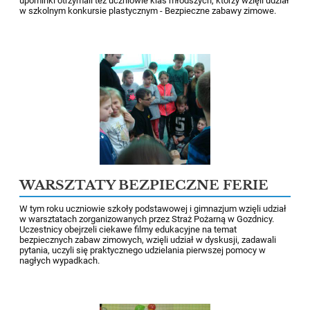
upominki otrzymali też uczniowie klas młodszych, którzy wzięli udział
w szkolnym konkursie plastycznym - Bezpieczne zabawy zimowe.
WARSZTATY BEZPIECZNE FERIE
W tym roku uczniowie szkoły podstawowej i gimnazjum wzięli udział
w warsztatach zorganizowanych przez Straż Pożarną w Gozdnicy.
Uczestnicy obejrzeli ciekawe filmy edukacyjne na temat
bezpiecznych zabaw zimowych, wzięli udział w dyskusji, zadawali
pytania, uczyli się praktycznego udzielania pierwszej pomocy w
nagłych wypadkach.