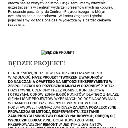
otacza nas ze wszystkich stron. Dzięki temu mamy wrażenie
uczestniczenia w centrum wydarzeń prezentowanych na kopule).
Po seansie poszliśmy do Centrum Przyrodniczego , w którym
czekała na nas super zabawa. W końcu zmęczeni i głodni
pojechaliśmy do Mc Donaldsa. Wycieczka była bardzo ciekawa
i zabawna.
BĘDZIE PROJEKT !
DLA UCZNIÓW, RODZICÓW I NAUCZYCIELI MAMY SUPER
WIADOMOŚĆ.
NASZ PROJEKT "TWORZENIE WARUNKÓW
DO NAUCZANIA OPARTEGO NA METODZIE EKSPERYMENTU W
ZESPOLE SZKOLNO-PRZEDSZKOLMNYM W GOZDNICY"
ZOSTAŁ
POZYTYWNIE OCENIONY PRZEZ KOMISJĘ KONKURSOWĄ
I OTRZYMAŁ ODPOWIEDNIĄ ILOŚĆ PUNKTÓW, DLATEGO ZNALAZŁ
SIĘ NA LIŚCIE PROJEKTÓW WYBRANYCH DO DOFINANSOWANIA
W RAMACH FUNDUSZY UNIJNYCH. WKRÓTCE W SZKOLE
PODSTAWOWEJ I GIMNAZJUM RUSZĄ
ZAJĘCIA POZALEKCYJNE
PROWADZOANE METODĄ EKSPERYMENTU, ZOSTANIE
ZAKUPIONYCH MNÓSTWO POMOCY NAUKOWYCH, ODBĘDĄ SIĘ
WYCIECZKI EDUKACYJNE.
DODATKOWO ZOSTANIE
PRZEPROWADZONY
REMONT
W JEDNYM Z GABINETÓW