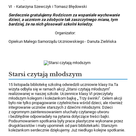
VI - Katarzyna Szewczyk i Tomasz Błędowski
Serdecznie gratulujemy Rodzicom za wspaniałe wychowanie
dzieci, a uczniom za zdobycie tak zaszczytnego miana, tym
bardziej, że na nich głosowali szkolni koledzy.
Organizator:
Opiekun Małego Samorządu Uczniowskiego - Danuta Zielińska
Starsi czytają młodszym
15 listopada bibliotekę szkolną odwiedzili uczniowie klasy IIa.Ta
wizyta odbyła się w ramach akcji „Starsi czytają młodszym”
realizowanej w naszej szkole. Uczennice klasy VI przeczytały
młodszym kolegom i koleżankom bajkę „ Trzy świnki”. Celem akcji
było nie tylko propagowanie czytelnictwa wśród dzieci, ale również
integrowanie uczniów starszych z dziećmi młodszymi. Dzieci
z ogromnym zainteresowaniem słuchały czytanego utworu
i bezbłędnie odpowiadały na pytania dotyczące treści bajki.
Podsumowaniem spotkania były prace plastyczne wykonane przez
drugoklasistów i mały upominek od pani bibliotekarki. Starszym
koleżankom serdecznie dziękujemy. Już niedługo kolejne spotkanie.