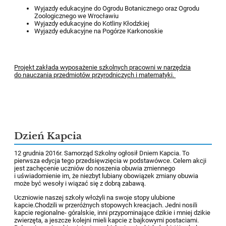
Wyjazdy edukacyjne do Ogrodu Botanicznego oraz Ogrodu
Zoologicznego we Wrocławiu
Wyjazdy edukacyjne do Kotliny Kłodzkiej
Wyjazdy edukacyjne na Pogórze Karkonoskie
Projekt zakłada wyposażenie szkolnych pracowni w narzędzia
do nauczania przedmiotów przyrodniczych i matematyki.
Dzień Kapcia
12 grudnia 2016r. Samorząd Szkolny ogłosił Dniem Kapcia. To
pierwsza edycja tego przedsięwzięcia w podstawówce. Celem akcji
jest zachęcenie uczniów do noszenia obuwia zmiennego
i uświadomienie im, że niezbyt lubiany obowiązek zmiany obuwia
może być wesoły i wiązać się z dobrą zabawą.
Uczniowie naszej szkoły włożyli na swoje stopy ulubione
kapcie.Chodzili w przeróżnych stopowych kreacjach. Jedni nosili
kapcie regionalne- góralskie, inni przypominające dzikie i mniej dzikie
zwierzęta, a jeszcze kolejni mieli kapcie z bajkowymi postaciami.