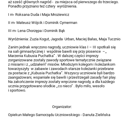
aż sześć głównych nagród - za miejsca od pierwszego do trzeciego.
Ponadto przyznano też cztery wyróżnienia.
I m- Roksana Duda i Maja Mroziewicz
II m- Mateusz Wójcik i Dominik Cymerman
III m- Lena Chorzępa i Dominik Bąk
Wyróżnienia: Zuzia Kogut, Jagoda Urban, Maciej Bałas, Maja Tucznio
Zanim jednak wręczono nagrody, uczniowie klas I – III spotkali się
na sali gimnastycznej i wspólnie bawili się przy piosence –,,
Marzenia Kubusia Puchatka” . W dalszej części imprezy
zorganizowane zostały zawody sportowe tematycznie związane
z misiami i z ,,udziałem’’ misiów. Młodszym kolegom i koleżankom
towarzyszyły w zabawie i zawodach starsze koleżanki przebrane
za postacie z „Kubusia Puchatka”. Wszyscy uczniowie byli bardzo
zaangażowani, wspaniale się bawili i przestrzegali zasady fair play.
Na zakończenie imprezy zostały wręczone nagrody, a dla każdego
ucznia przygotowano słodkie ,,co nieco” . Było miło, wesoło
i sportowo.
Organizator:
Opiekun Małego Samorządu Uczniowskiego - Danuta Zielińska