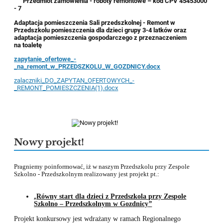
Przedmiot zamówienia - roboty remontowe – kod CPV 45453000
- 7
Adaptacja pomieszczenia Sali przedszkolnej - Remont w
Przedszkolu pomieszczenia dla dzieci grupy 3-4 latków oraz
adaptacja pomieszczenia gospodarczego z przeznaczeniem
na toaletę
zapytanie_ofertowe_-
_na_remont_w_PRZEDSZKOLU_W_GOZDNICY.docx
zalaczniki_DO_ZAPYTAN_OFERTOWYCH_-
_REMONT_POMIESZCZENIA(1).docx
Nowy projekt!
Pragniemy poinformować, iż w naszym Przedszkolu przy Zespole
Szkolno - Przedszkolnym realizowany jest projekt pt.:
„
Równy start dla dzieci z Przedszkola przy Zespole
Szkolno – Przedszkolnym w Gozdnicy
”
Projekt konkursowy jest wdrażany w ramach
Regionalnego