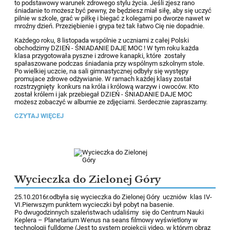
to podstawowy warunek zdrowego stylu życia. Jeśli zjesz rano
śniadanie to możesz być pewny, że będziesz miał siłę, aby się uczyć
pilnie w szkole, grać w piłkę i biegać z kolegami po dworze nawet w
mroźny dzień. Przeziębienie i grypa też tak łatwo Cię nie dopadnie.
Każdego roku, 8 listopada wspólnie z uczniami z całej Polski
obchodzimy DZIEŃ - ŚNIADANIE DAJE MOC ! W tym roku każda
klasa przygotowała pyszne i zdrowe kanapki, które zostały
spałaszowane podczas śniadania przy wspólnym szkolnym stole.
Po wielkiej uczcie, na sali gimnastycznej odbyły się występy
promujace zdrowe odżywianie. W ramach każdej klasy został
rozstrzygnięty konkurs na króla i królową warzyw i owoców. Kto
został królem i jak przebiegał DZIEŃ - ŚNIADANIE DAJE MOC
możesz zobaczyć w albumie ze zdjęciami. Serdecznie zapraszamy.
CZYTAJ WIĘCEJ
Wycieczka do Zielonej Góry
25.10.2016r.odbyła się wycieczka do Zielonej Góry uczniów klas IV-
VI.Pierwszym punktem wycieczki był pobyt na basenie.
Po dwugodzinnych szaleństwach udaliśmy się do Centrum Nauki
Keplera – Planetarium Wenus na seans filmowy wyświetlony w
technologii fulldome (Jest to system projekcji video, w którym obraz