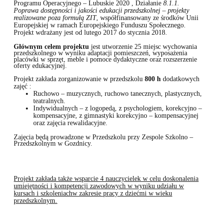
Programu Operacyjnego – Lubuskie 2020
, Działanie
8.1.1.
Poprawa dostępności i jakości edukacji przedszkolnej – projekty
realizowane poza formułą ZIT
, współfinansowany ze środków Unii
Europejskiej w ramach Europejskiego Funduszu Społecznego.
Projekt wdrażany jest od lutego 2017 do stycznia 2018.
Głównym celem projektu
jest utworzenie 25 miejsc wychowania
przedszkolnego w wyniku adaptacji pomieszczeń, wyposażenia
placówki w sprzęt, meble i pomoce dydaktyczne oraz rozszerzenie
oferty edukacyjnej.
Projekt zakłada zorganizowanie w przedszkolu
800 h
dodatkowych
zajęć :
Ruchowo – muzycznych, ruchowo tanecznych, plastycznych,
teatralnych.
Indywidualnych – z logopedą, z psychologiem, korekcyjno –
kompensacyjne, z gimnastyki korekcyjno – kompensacyjnej
oraz zajęcia rewalidacyjne.
Zajęcia będą prowadzone w Przedszkolu przy Zespole Szkolno –
Przedszkolnym w Gozdnicy.
Projekt zakłada także wsparcie 4 nauczycielek w celu doskonalenia
umiejętności i kompetencji zawodowych w wyniku udziału w
kursach i szkoleniachw zakresie pracy z dziećmi w wieku
przedszkolnym.