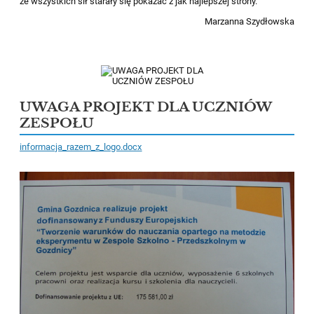
ze wszystkich sił starały się pokazać z jak najlepszej strony.
Marzanna Szydłowska
UWAGA PROJEKT DLA UCZNIÓW
ZESPOŁU
informacja_razem_z_logo.docx