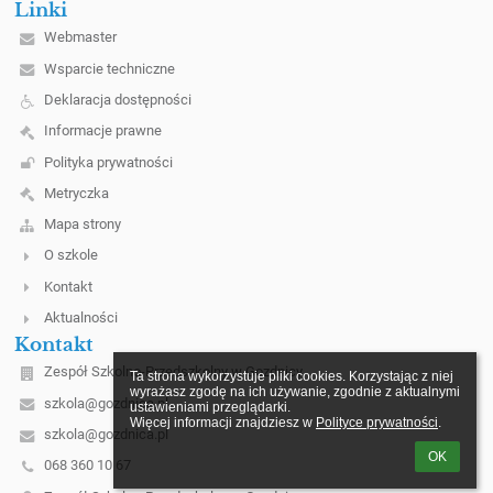
Linki
Webmaster
Wsparcie techniczne
Deklaracja dostępności
Informacje prawne
Polityka prywatności
Metryczka
Mapa strony
O szkole
Kontakt
Aktualności
Kontakt
Zespół Szkolno-Przedszkolny w Gozdnicy
Ta strona wykorzystuje pliki cookies. Korzystając z niej 
wyrażasz zgodę na ich używanie, zgodnie z aktualnymi 
szkola@gozdnica.pl
ustawieniami przeglądarki.

Więcej informacji znajdziesz w 
Polityce prywatności
.
szkola@gozdnica.pl
OK
068 360 10 67