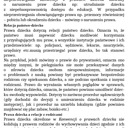
o naruszeniu praw dziecka np: utrudnianie dziecku
z niepełnosprawnością dostępu do edukacji
.
W przypadku
nieprzestrzegania obowiązującego prawa np
.
przemocy rówieśni­czej
– pobiciu lub okradzeniu dziecka – mówimy o naruszeniu prawa
.
Relacja państwo-dziecko
Prawa dziecka dotyczą relacji państwo dziecko
.
Oznacza to, że
państwo musi zapewnić dziec­ku możliwość korzystania
z przysługujących mu praw, a wszystkie instytucje państwowe i ich
przedstawiciele: np
.
policjanci, sędziowie, lekarze, nauczyciele,
urzędnicy etc
.
muszą prze­strzegać praw dziecka, bo tak stanowi
prawo.
Na przykład, jeżeli mówimy o prawie do prywatności, oznacza ono
między innymi, że pielę­gniarka nie może przekazywać danych
o zdrowiu dziecka osobom nieupoważnionym, infor­macje
o problemach z nauką powinny być przekazywane bezpośrednio
rodzicom czy opie­kunom dziecka, a nie podczas spotkania z innymi
rodzicami
.
Prawo do wyrażania własnych poglądów w sprawach,
które dotyczą dziecka, oznacza, że państwo powinno umożliwić dziec­
ku swobodę wypowiedzi
.
Dotyczy to zarówno procedur sądowniczych
(gdy dochodzi do decy­zji o umieszczeniu dziecka w rodzinie
zastępczej), jak i procedur na szczeblu lokalnym (gdzie powinien
znajdować się plac zabaw, boisko etc.)
Prawa dziecka a relacje z rodzicami
Prawa dziecka określone w
Konwencji o prawach dziecka
nie
kolidują z prawem rodziców do wychowywania dzieci zgodnie z ich