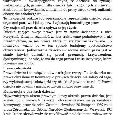
wartościami i światopoglądem, chyba, że dochodzi do sy­tuacji
niebezpiecznych, groźnych dla dziecka lub niezgodnych z prawem:
zaniedbania, krzyw­dzenia, zmuszania do pracy zarobkowej, unikania
obowiązku szkolnego itp.……
To najczęściej rodzice lub opiekunowie reprezentują dziecko przed
organami państwa i jako pierwsi zgłaszają łamanie jego praw.
Czy znajomość praw dziecka wpływa na jego życie
Dziecko znające swoje prawa jest w stanie świadomie z nich
korzystać
.
Zaczyna rozumieć, że jest traktowane podmiotowo, a nie
przedmiotowo, że ma prawa, które muszą być respek­towane
.
To
niezwykle ważne bo w ten sposób budujemy społeczeństwo
obywatelskie
.
Jed­nocześnie dziecko świadome swoich praw jest w
stanie łatwiej obronić się przed przemocą, krzywdzeniem,
dyskryminacją, bo wie, że ma do tego prawo i że są instytucje, które
powinny mu pomóc.
Prawa a obowiązki
Prawa dziecka i obowiązki to dwie odrębne rzeczy
.
To,
że dziecko ma
prawa określone w Kon­wencji o prawach dziecka nie zależy od tego,
czy wykonuje swoje obowiązki czy nie (choć po­winno to robić)
.
Prawa
dziecka nie powinny naruszać lub ograniczać praw innych
.
Konwencja o prawach dziecka
Najważniejszym aktem prawnym, który określa prawa dziecka, jest
Konwencja o prawach dziecka.
Potocznie nazywa się ją światową
konstytucją praw dziecka
.
Została uchwalona 20 li­stopada 1989 roku
przez Zgromadzenie Ogólne Narodów Zjednoczonych
.
Wszystkie 192
kra­je, które zdecydowały się ratyfikować ten dokument, zobowiązały