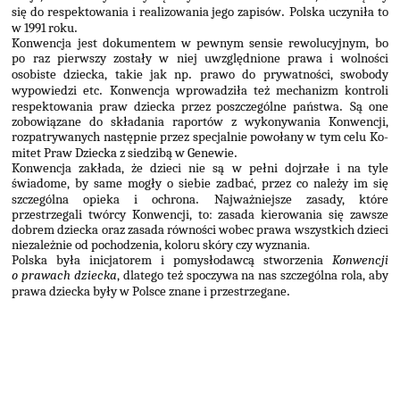
się do respektowania i re­alizowania jego zapisów
.
Polska uczyniła to
w 1991 roku
.
Konwencja jest dokumentem w pewnym sensie rewolucyjnym, bo
po raz pierwszy zostały w niej uwzględnione prawa i wolności
osobiste dziecka, takie jak np
.
prawo do prywatności, swobody
wypowiedzi etc
.
Konwencja wprowadziła też mechanizm kontroli
respektowania praw dziecka przez poszczególne państwa
.
Są one
zobowiązane do składania raportów z wy­konywania Konwencji,
rozpatrywanych następnie przez specjalnie powołany w tym celu Ko­
mitet Praw Dziecka z siedzibą w Genewie
.
Konwencja zakłada, że dzieci nie są w pełni dojrzałe i na tyle
świadome, by same mogły o sie­bie zadbać, przez co należy im się
szczególna opieka i ochrona
.
Najważniejsze zasady, które
przestrzegali twórcy Konwencji, to: zasada kierowania się zawsze
dobrem dziecka oraz za­sada równości wobec prawa wszystkich dzieci
niezależnie od pochodzenia, koloru skóry czy wyznania.
Polska była inicjatorem i pomysłodawcą stworzenia
Konwencji
o prawach dziecka
, dlatego też spoczywa na nas szczególna rola, aby
prawa dziecka były w Polsce znane i przestrzegane
.