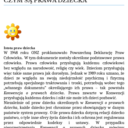
dziecka
CZYM SĄ PRAWA DZIECKA
Istota praw dziecka
W 1948 roku ONZ proklamowało Powszechną Deklarację Praw
Człowieka
.
W tym dokumen­cie zostały określone podstawowe prawa
człowieka
.
Prawa człowieka przysługują każdemu człowiekowi
bez względu na narodowość, religię czy wiek
.
Dzieciom przysługują
więc takie same prawa jak dorosłym
.
Jednak w 1989 roku uznano, że
dzieci ze względu na swoją niedoj­rzałość psychiczną i fizyczną
potrzebują specjalnego traktowania i troski, potrzebują wobec tego
„własnego dokumentu” określającego ich prawa – tak powstała
Konwencja o prawach dziecka
.
Prawa zawarte w Konwencji
przysługują każdemu dziecku i nikt nie może ich dzieci pozbawić.
Niezależnie od praw dziecka określonych w
Konwencji o prawach
dziecka
, każde dziecko jest chronione przez obowiązujący w danym
państwie system prawny
.
O ile prawa dziecka doty­czą relacji dziecko
państwo, o tyle inne sfery życia dziecka i ich ochrona jest regulowana
przez odpowiednie kodeksy i ustawy
.
W przypadku
nieprzestrzegania
Konwencji o prawach dziecka
mówimy