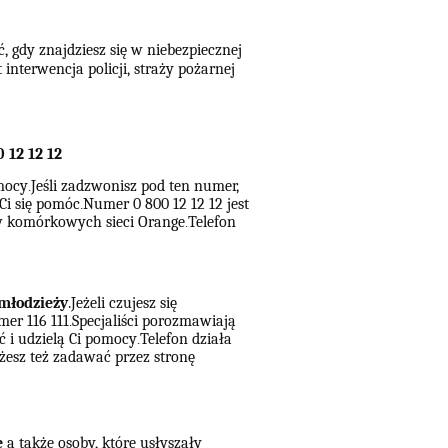
 gdy znajdziesz się w niebezpiecznej
interwencja policji, straży pożarnej
 12 12 12
omocy
Jeśli zadzwonisz pod ten numer,
.
Ci się pomóc
Numer 0 800 12 12 12 jest
.
nów komórkowych sieci Orange
Telefon
.
 młodzieży
.Jeżeli czujesz się
er 116 111
Specjaliści porozmawiają
.
ć i udzielą Ci pomocy
Telefon działa
.
esz też zadawać przez stronę
e
a także osoby, które usłyszały