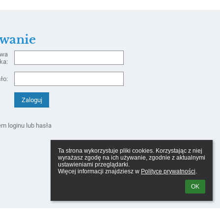
wanie
zwa
ka:
ło:
m loginu lub hasła
Ta strona wykorzystuje pliki cookies. Korzystając z niej 
wyrażasz zgodę na ich używanie, zgodnie z aktualnymi 
ustawieniami przeglądarki.

Więcej informacji znajdziesz w 
Polityce prywatności
.
OK