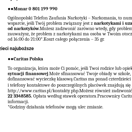
●
●
Monar 0 801 199 990
Ogólnopolski Telefon Zaufania Narkotyki – Narkomania, to num
wsparcie, jeśli Twój problem związany jest z
narkotykami i uz
od narkotyków
.Możesz zadzwonić zarówno wtedy, gdy problem d
zauważysz, że problem z narkotykami ma osoba w Twoim otoc
od 16:00 do 21:00
*
.Koszt całego połączenia – 35 gr.
zieci najuboższe
●
●
Caritas Polska
To organizacja, która może Ci pomóc, jeśli Twoi rodzice lub opi
sytuacji finansowej
Może sfinansować Twoje obiady w szkole,
.
dofinansować wycieczkę klasową
Caritas ma ponad czterdzieści
.
i telefony kontaktowe do poszczególnych placówek znajdują się 
http://www
caritas
pl/kontakty
php.Możesz również zadzwonić
.
.
.
22 3348585.
Opłata według stawek operatora
Pracownicy Carit
.
informacji
.
*Godziny działania telefonów mogą ulec zmianie.