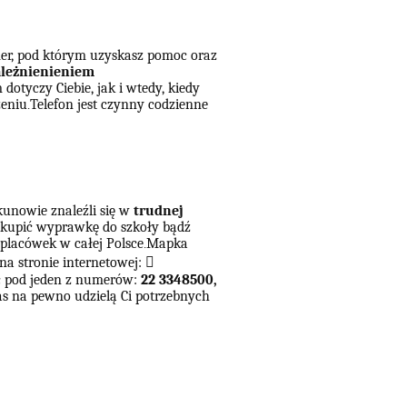
er, pod którym uzyskasz pomoc oraz
ależnienieniem
otyczy Ciebie, jak i wtedy, kiedy
zeniu
Telefon jest czynny codzienne
.
ekunowie znaleźli się w
trudnej
 kupić wyprawkę do szkoły bądź
 placówek w całej Polsce
Mapka
.
na stronie internetowej:
􀃞
 pod jeden z numerów:
22 3348500,
as na pewno udzielą Ci potrzebnych