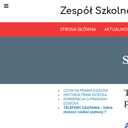
Zespół Szkoln
STRONA GŁÓWNA
AKTUALNO
Szkoła
CZYM SĄ PRAWA DZIECKA
HISTORIA PRAW DZIECKA
KONWENCJA O PRAWACH
z
DZIECKA
TELEFONY ZAUFANIA - Gdzie
prawami
możesz szukać pomocy ?
dziecka