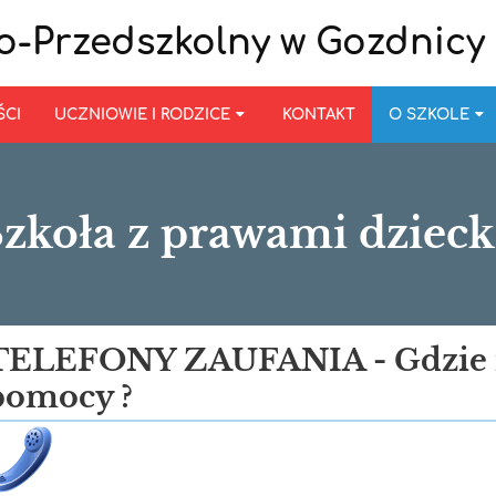
o-Przedszkolny w Gozdnicy
ŚCI
UCZNIOWIE I RODZICE
KONTAKT
O SZKOLE
Szkoła z prawami dzieck
TELEFONY ZAUFANIA - Gdzie 
pomocy ?