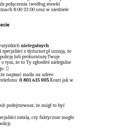
uls połączenia (według stawki
zinach 8:00-22:00 oraz w niedziele
necie
wszystkich
nielegalnych
li specjaliści z dyżurnet
pl uznają, że
.
 policję lub prokuraturę
Twoje
.
o tym, że to Ty zgłosiłeś nielegalne
go:
􀃞
że napisać maila na adres:
telefonu:
0 801 615 005
Koszt jak w
.
 lub podejrzewasz, że mógł to być
ecjaliści ustalą, czy faktycznie mogło
olicji
.