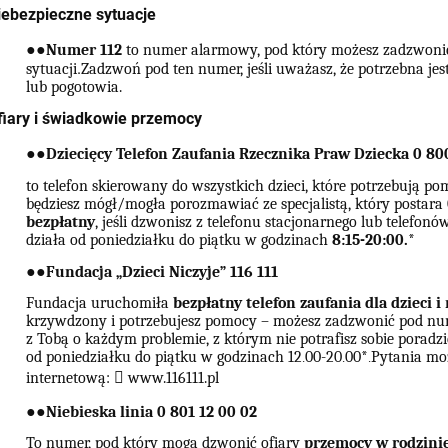
iebezpieczne sytuacje
●
●
Numer 112
to numer alarmowy, pod który możesz zadzwonić,
.
sytuacji
Zadzwoń pod ten numer, jeśli uważasz, że potrzebna jest 
lub pogotowia.
fiary i świadkowie przemocy
●
●
Dziecięcy Telefon Zaufania Rzecznika Praw Dziecka 0 800
to telefon skierowany do wszystkich dzieci, które potrzebują p
będziesz mógł/mogła porozmawiać ze specjalistą, który postara 
bezpłatny
, jeśli dzwonisz z telefonu stacjonarnego lub telefo
działa od poniedziałku do piątku w godzinach
8:15-20:00.
*
●
●
Fundacja „Dzieci Niczyje” 116 111
Fundacja uruchomiła
bezpłatny telefon zaufania dla dzieci i
krzywdzony i potrzebujesz pomocy – możesz zadzwonić pod num
z Tobą o każdym problemie, z którym nie potrafisz sobie poradzi
od poniedziałku do piątku w godzinach 12
00-20
00*
Pytania moż
.
.
.
internetową:
􀃞
www.116111.pl
●
●
Niebieska linia 0 801 12 00 02
To numer, pod który mogą dzwonić ofiary
przemocy w rodzini