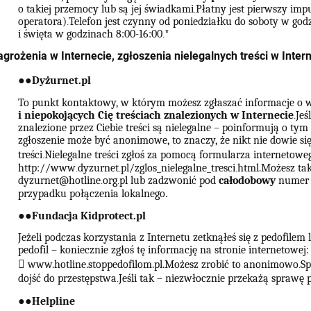
o takiej przemocy lub są jej świadkami
Płatny jest pierwszy imp
.
operatora)
Telefon jest czynny od poniedziałku do soboty w god
.
i święta w godzinach 8:00-16:00
*
.
agrożenia w Internecie, zgłoszenia nielegalnych treści w Inter
●
●
Dyżurnet.pl
To punkt kontaktowy, w którym możesz zgłaszać informacje o 
i niepokojących Cię treściach znalezionych w Internecie
Jeś
.
znalezione przez Ciebie treści są nielegalne – poinformują o tym
zgłoszenie może być anonimowe, to znaczy, że nikt nie dowie się 
treści
Nielegalne treści zgłoś za pomocą formularza internetowe
.
http://www
dyzurnet
pl/zglos_nielegalne_tresci
html.Możesz tak
.
.
.
dyzurnet@hotline
org
pl lub zadzwonić pod
całodobowy
numer 
.
.
przypadku połączenia lokalnego
.
●
●
Fundacja Kidprotect.pl
Jeżeli podczas korzystania z Internetu zetknąłeś się z pedofilem
pedofil – koniecznie zgłoś tę informację na stronie internetowej:
􀃞
www.hotline.stoppedofilom.pl.Możesz zrobić to anonimowo
Sp
.
dojść do przestępstwa
Jeśli tak – niezwłocznie przekażą sprawę p
.
●
●
Helpline