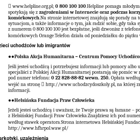
􀃞
www.helpline.org.pl;
0 800 100 100
Helpline pomaga młodym 
.
spotykają się z
zagrożeniami w Internecie oraz podczas korzy
komórkowych
.Na stronie internetowej znajdują się porady na
sytuacjom, a także informacje o tym, jak radzić sobie, gdy taka s
z numerem 0 800 100 100 jest bezpłatne, jeśli dzwonisz z telefo
komórkowych Orange
Telefon działa od poniedziałku do piątku
.
zieci uchodźców lub imigrantów
●
●
Polska Akcja Humanitarna – Centrum Pomocy Uchodźco
Jeśli jesteś uchodźcą i potrzebujesz informacji lub pomocy alb
specjaliści z Polskiej Akcji Humanitarnej postarają się pomóc 
pod numer telefonu:
0 22 828-88-82 wewn. 250.
Opłata według
wejść na stronę
􀃞
http://www
uchodzcydoszkoly
pl, na której 
.
.
informacji.
●
●
Helsińska Fundacja Praw Człowieka
Jeżeli jesteś uchodźcą i uważasz, że Twoje prawa są łamane – p
z Helsińskiej Fundacji Praw Człowieka
Znajdziesz ich pod numer
.
według stawek operatora
Strona internetowa Helsińskiej Funda
.
http://www
hfhrpol
waw
pl/
.
.
.
arkotyki, uzależnienia