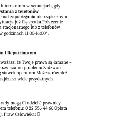
internautom w sytuacjach, gdy
stania z telefonów
 temat zapobiegania niebezpiecznym
ytuacja już Cię spotka
Połączenie
.
nu stacjonarnego lub z telefonów
 w godzinach 11:00-16:00
*
.
m i Repatriantom
o uważasz, że Twoje prawa są łamane –
w rozwiązaniu problemu
Zadzwoń
.
 stawek operatora
Możesz również
.
znajdziesz wiele przydatnych
orady mogą Ci udzielić prawnicy
em telefonu: 0 22 556 44 66
Opłata
.
cji Praw Człowieka:
􀃞